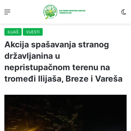
Menu
S
ILIJAŠ
VIJESTI
Akcija spašavanja stranog
državljanina u
nepristupačnom terenu na
tromeđi Ilijaša, Breze i Vareša