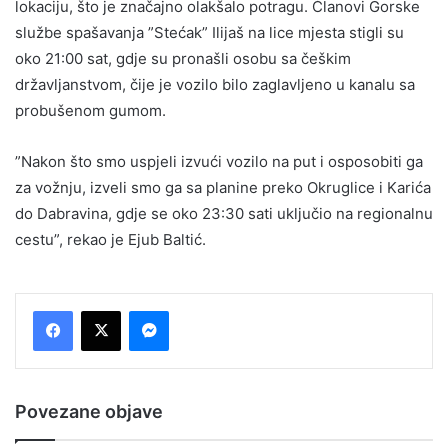
lokaciju, što je značajno olakšalo potragu. Članovi Gorske
službe spašavanja ”Stećak” Ilijaš na lice mjesta stigli su
oko 21:00 sat, gdje su pronašli osobu sa češkim
državljanstvom, čije je vozilo bilo zaglavljeno u kanalu sa
probušenom gumom.
”Nakon što smo uspjeli izvući vozilo na put i osposobiti ga
za vožnju, izveli smo ga sa planine preko Okruglice i Karića
do Dabravina, gdje se oko 23:30 sati uključio na regionalnu
cestu”, rekao je Ejub Baltić.
Messenger
Povezane objave