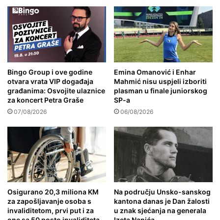
Bingo Group i ove godine
Emina Omanović i Enhar
otvara vrata VIP događaja
Mahmić nisu uspjeli izboriti
građanima: Osvojite ulaznice
plasman u finale juniorskog
za koncert Petra Graše
SP-a
07/08/2026
06/08/2026
Osigurano 20,3 miliona KM
Na području Unsko-sanskog
za zapošljavanje osoba s
kantona danas je Dan žalosti
invaliditetom, prvi put i za
u znak sjećanja na generala
one sa 50 posto invaliditeta
Izeta Nanića