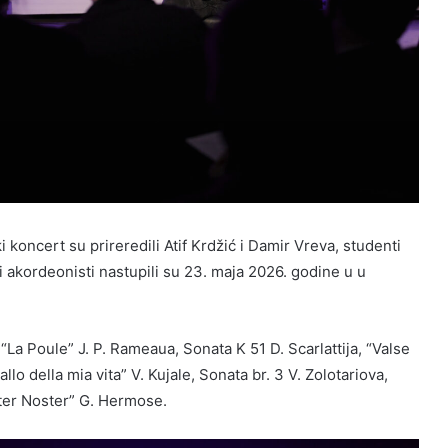
 koncert su prireredili Atif Krdžić i Damir Vreva, studenti
 akordeonisti nastupili su 23. maja 2026. godine u u
 “La Poule” J. P. Rameaua, Sonata K 51 D. Scarlattija, “Valse
uallo della mia vita” V. Kujale, Sonata br. 3 V. Zolotariova,
ater Noster” G. Hermose.