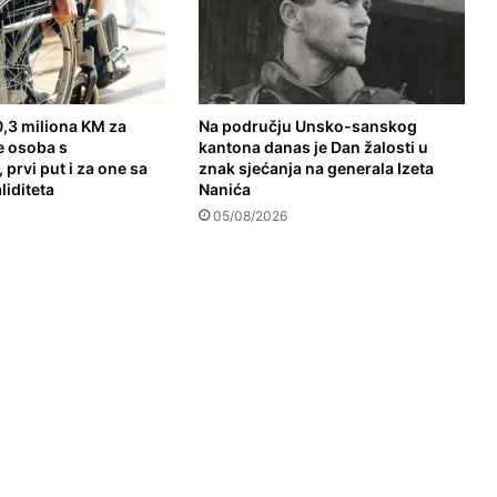
,3 miliona KM za
Na području Unsko-sanskog
e osoba s
kantona danas je Dan žalosti u
 prvi put i za one sa
znak sjećanja na generala Izeta
liditeta
Nanića
05/08/2026