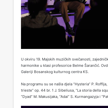
U okviru 19. Majskih muzičkih svečanosti, zajednički
harmonike u klasi profesorice Belme Šarančić. Ovdi
Galeriji Bosanskog kulturnog centra KS.
Na programu su se našla djela “Hysteria” P. Roffija,
trieste” op. 44 br. 1 J. Sibeliusa, “La storia della sq
“Dyad” M. Makusijaka, “Adai” S. Kurmangazyja i “P