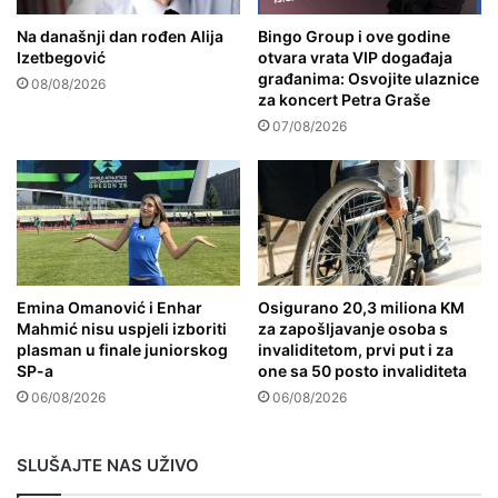
Na današnji dan rođen Alija
Bingo Group i ove godine
Izetbegović
otvara vrata VIP događaja
građanima: Osvojite ulaznice
08/08/2026
za koncert Petra Graše
07/08/2026
Emina Omanović i Enhar
Osigurano 20,3 miliona KM
Mahmić nisu uspjeli izboriti
za zapošljavanje osoba s
plasman u finale juniorskog
invaliditetom, prvi put i za
SP-a
one sa 50 posto invaliditeta
06/08/2026
06/08/2026
SLUŠAJTE NAS UŽIVO