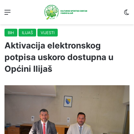
Menu
S
BIH
ILIJAŠ
VIJESTI
Aktivacija elektronskog
potpisa uskoro dostupna u
Općini Ilijaš