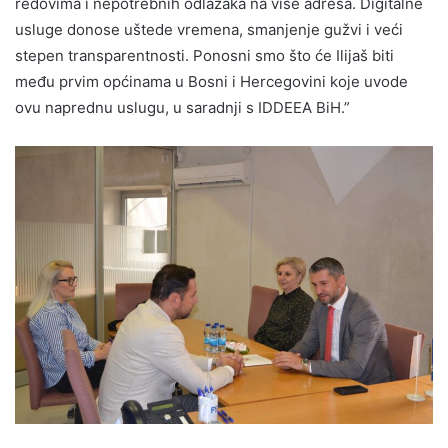
redovima i nepotrebnih odlazaka na više adresa. Digitalne
usluge donose uštede vremena, smanjenje gužvi i veći
stepen transparentnosti. Ponosni smo što će Ilijaš biti
među prvim općinama u Bosni i Hercegovini koje uvode
ovu naprednu uslugu, u saradnji s IDDEEA BiH.”