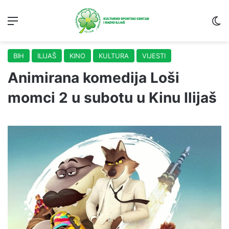
Menu
S
BIH
ILIJAŠ
KINO
KULTURA
VIJESTI
Animirana komedija Loši
momci 2 u subotu u Kinu Ilijaš