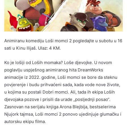
Animiranu komediju Loši momci 2 pogledajte u subotu u 16
sati u Kinu Ilijaš. Ulaz: 4 KM.
Ko je lošiji od Loših momaka? Loše djevojke. U novom
poglavlju uspješnog animiranog hita DreamWorks
animacije iz 2022. godine, Loši momci se bore da steknu
povjerenje i budu prihvaćeni sada, kada vode nove živote,
u kojima su postali Dobri momci. Ali, tada ih ekipa Loših
djevojaka pozove i prisili da urade „posljednji posao“.
Zasnovan na serijalu knjiga Arona Blejbija, bestselerima
Njujork tajmsa, Loši momci 2 ponovo ujedinjuje glumačku i
autorsku ekipu filma.