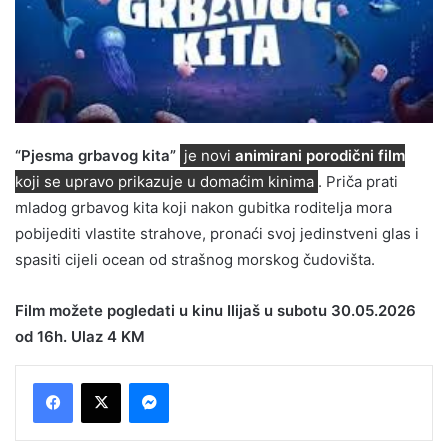
“Pjesma grbavog kita”
je novi
animirani porodični film
koji se upravo prikazuje u domaćim kinima
. Priča prati
mladog grbavog kita koji nakon gubitka roditelja mora
pobijediti vlastite strahove, pronaći svoj jedinstveni glas i
spasiti cijeli ocean od strašnog morskog čudovišta.
Film možete pogledati u kinu Ilijaš u subotu 30.05.2026
od 16h. Ulaz 4 KM
Messenger