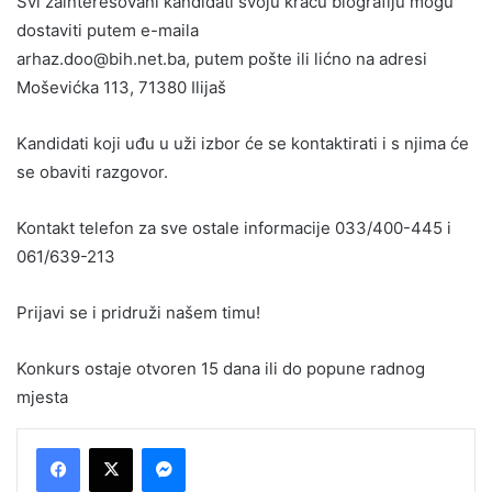
Svi zainteresovani kandidati svoju kraću biografiju mogu
dostaviti putem e-maila
arhaz.doo@bih.net.ba, putem pošte ili lićno na adresi
Moševićka 113, 71380 Ilijaš
Kandidati koji uđu u uži izbor će se kontaktirati i s njima će
se obaviti razgovor.
Kontakt telefon za sve ostale informacije 033/400-445 i
061/639-213
Prijavi se i pridruži našem timu!
Konkurs ostaje otvoren 15 dana ili do popune radnog
mjesta
Messenger