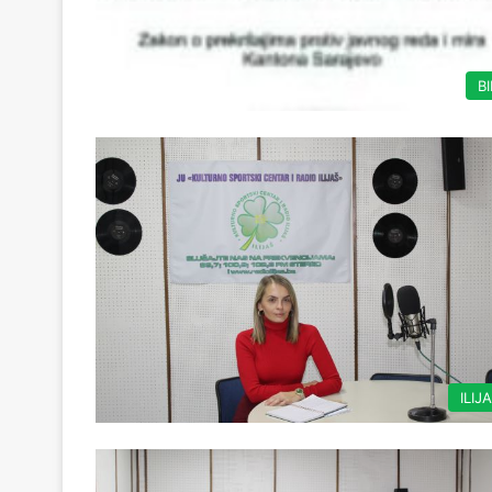
B
ILIJ