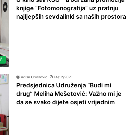
knjige “Fotomonografija” uz pratnju
najljepših sevdalinki sa naših prostora
AŠ
Adisa Omerovic
14/12/2021
Predsjednica Udruženja “Budi mi
drug” Meliha Mešetović: Važno mi je
da se svako dijete osjeti vrijednim