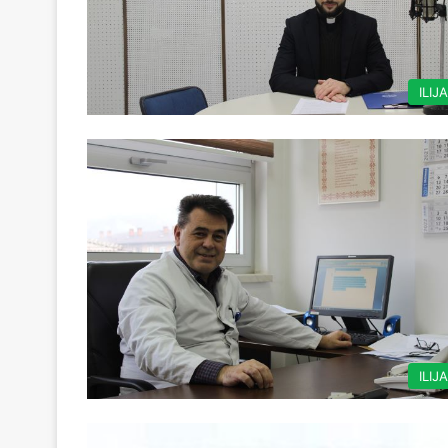
ILIJ
ILIJ