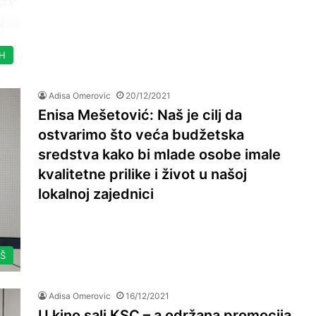
IH
Adisa Omerovic
20/12/2021
Enisa Mešetović: Naš je cilj da
ostvarimo što veća budžetska
sredstva kako bi mlade osobe imale
kvalitetne prilike i život u našoj
lokalnoj zajednici
AŠ
Adisa Omerovic
16/12/2021
U kino sali KSC – a održana promocija