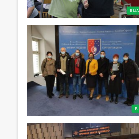
ILIJ
B