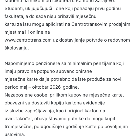
studenti na nekom od fakulteta u Kantonu Sarajevo.
Studenti, ukljujučujući i one koji pohađaju prvu godinu
fakulteta, a do sada nisu pribavili mjesečnu
kartu za istu mogu aplicirati na Centrotransovim prodajnim
mjestima ili online na
www.centrotrans.com uz dostavljanje potvrde o redovnom
školovanju.
Napominjemo penzionere sa minimalnim penzijama koji
imaju pravo na potpuno subvencionirane
mjesečne karte da je potrebno da iste produže za novi
period maj – oktobar 2026. godine.
Nezaposlene osobe, prilikom kupovine mjesečne karte,
obavezni su dostaviti kopiju kartona evidencije
iz službe zapošljavanja, kao i original karton na
uvid.Također, obavještavamo putnike da mogu kupiti
tromjesečne, polugodišnje i godišnje karte po povoljnijim
uslovima.