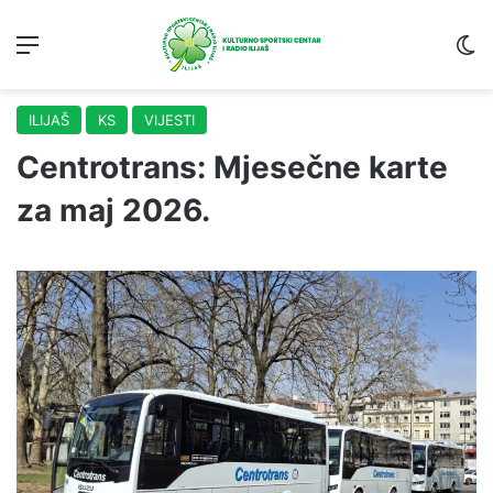
Menu
S
ILIJAŠ
KS
VIJESTI
Centrotrans: Mjesečne karte
za maj 2026.