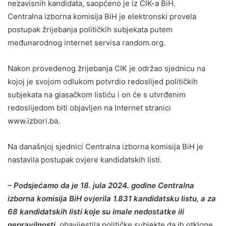
nezavisnih kandidata, saopćeno je iz CIK-a BiH.
Centralna izborna komisija BiH je elektronski provela
postupak žrijebanja političkih subjekata putem
međunarodnog internet servisa random.org.
Nakon provedenog žrijebanja CIK je održao sjednicu na
kojoj je svojom odlukom potvrdio redoslijed političkih
subjekata na glasačkom listiću i on će s utvrđenim
redoslijedom biti objavljen na Internet stranici
www.izbori.ba.
Na današnjoj sjednici Centralna izborna komisija BiH je
nastavila postupak ovjere kandidatskih listi.
– Podsjećamo da je 18. jula 2024. godine Centralna
izborna komisija BiH ovjerila 1.831 kandidatsku listu, a za
68 kandidatskih listi koje su imale nedostatke ili
nepravilnosti,
obavijestila političke subjekte da ih otklone