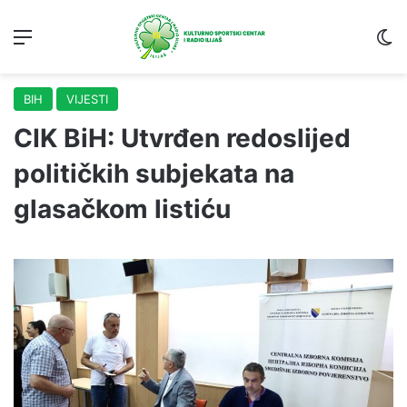
Menu
S
BIH
VIJESTI
CIK BiH: Utvrđen redoslijed
političkih subjekata na
glasačkom listiću