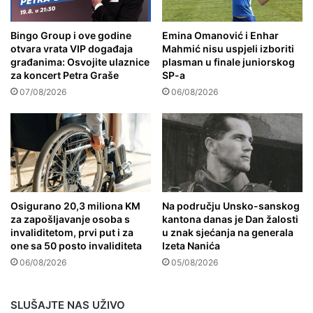
Bingo Group i ove godine
Emina Omanović i Enhar
otvara vrata VIP događaja
Mahmić nisu uspjeli izboriti
građanima: Osvojite ulaznice
plasman u finale juniorskog
za koncert Petra Graše
SP-a
07/08/2026
06/08/2026
Osigurano 20,3 miliona KM
Na području Unsko-sanskog
za zapošljavanje osoba s
kantona danas je Dan žalosti
invaliditetom, prvi put i za
u znak sjećanja na generala
one sa 50 posto invaliditeta
Izeta Nanića
06/08/2026
05/08/2026
SLUŠAJTE NAS UŽIVO