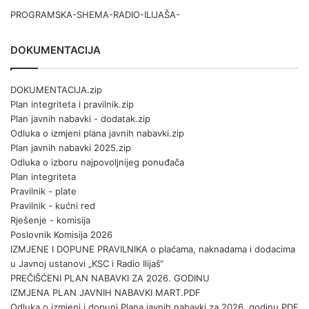
PROGRAMSKA-SHEMA-RADIO-ILIJAŠA-
DOKUMENTACIJA
DOKUMENTACIJA.zip
Plan integriteta i pravilnik.zip
Plan javnih nabavki - dodatak.zip
Odluka o izmjeni plana javnih nabavki.zip
Plan javnih nabavki 2025.zip
Odluka o izboru najpovoljnijeg ponuđača
Plan integriteta
Pravilnik - plate
Pravilnik - kućni red
Rješenje - komisija
Poslovnik Komisija 2026
IZMJENE I DOPUNE PRAVILNIKA o plaćama, naknadama i dodacima
u Javnoj ustanovi „KSC i Radio Ilijaš“
PREČIŠĆENI PLAN NABAVKI ZA 2026. GODINU
IZMJENA PLAN JAVNIH NABAVKI MART.PDF
Odluka o izmjeni i dopuni Plana javnih nabavki za 2026. godinu.PDF