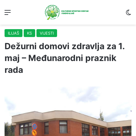
Menu
S
ILIJAŠ
KS
VIJESTI
Dežurni domovi zdravlja za 1.
maj – Međunarodni praznik
rada