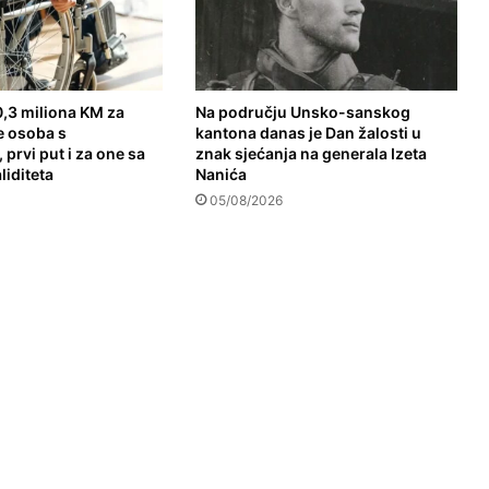
,3 miliona KM za
Na području Unsko-sanskog
e osoba s
kantona danas je Dan žalosti u
 prvi put i za one sa
znak sjećanja na generala Izeta
liditeta
Nanića
05/08/2026