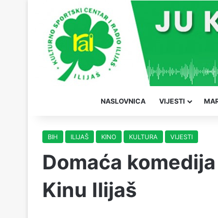
NASLOVNICA
VIJESTI
MAR
BIH
ILIJAŠ
KINO
KULTURA
VIJESTI
Domaća komedija P
Kinu Ilijaš