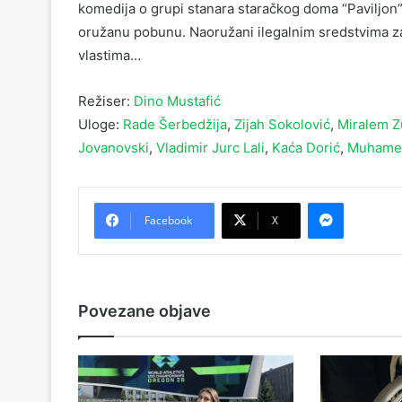
komedija o grupi stanara staračkog doma “Paviljon”,
oružanu pobunu. Naoružani ilegalnim sredstvima za
vlastima…
Režiser:
Dino Mustafić
Uloge:
Rade Šerbedžija
,
Zijah Sokolović
,
Miralem Z
Jovanovski
,
Vladimir Jurc Lali
,
Kaća Dorić
,
Muhamed
Messenger
Facebook
X
Povezane objave