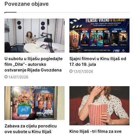
Povezane objave
U subotu u Ilijašu pogledajte
Sjajni filmovi u Kinu Ilijaš od
film „Dite“- autorsko
17. do 19. jula
ostvarenje Rijada Gvozdena
13/07/2026
14/07/2026
Zabava za cijelu porodicu
Kino Ilijaš -tri filma za sve
ove subote u Kinu Ilijaš