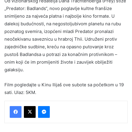
Od vizionarskog redatelja Dana Trachtenberga (Prey) stiže
„Predator: Badlands“, novo poglavlje kultne franšize
snimljeno za najveća platna i najbolje kino formate. U
dalekoj budućnosti, na negostoljubivom planetu na rubu
poznatog svemira, izopćeni mladi Predator pronalazi
neočekivanu saveznicu u hrabroj Thii. Udruženi protiv
zajedničke sudbine, kreću na opasno putovanje kroz
pustoš Badlandsa u potrazi za konačnim protivnikom –
onim koji će im promijeniti živote i zauvijek obilježiti
galaksiju.
Film pogledajte u Kinu Ilijaš ove subote sa početkom u 19
sati. Ulaz: 5KM.
Messenger