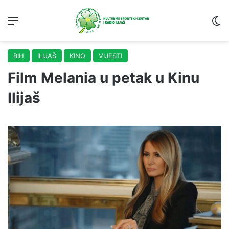
Menu
S
BIH
ILIJAŠ
KINO
VIJESTI
Film Melania u petak u Kinu
Ilijaš