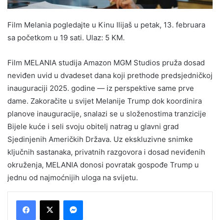
Film Melania pogledajte u Kinu Ilijaš u petak, 13. februara
sa početkom u 19 sati. Ulaz: 5 KM.
Film MELANIA studija Amazon MGM Studios pruža dosad
neviđen uvid u dvadeset dana koji prethode predsjedničkoj
inauguraciji 2025. godine — iz perspektive same prve
dame. Zakoračite u svijet Melanije Trump dok koordinira
planove inauguracije, snalazi se u složenostima tranzicije
Bijele kuće i seli svoju obitelj natrag u glavni grad
Sjedinjenih Američkih Država. Uz ekskluzivne snimke
ključnih sastanaka, privatnih razgovora i dosad neviđenih
okruženja, MELANIA donosi povratak gospođe Trump u
jednu od najmoćnijih uloga na svijetu.
Messenger