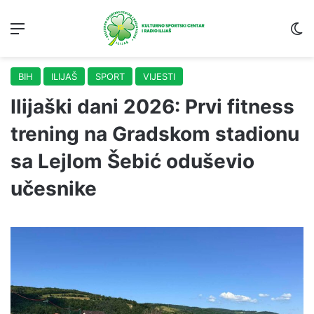
Menu
S
BIH
ILIJAŠ
SPORT
VIJESTI
Ilijaški dani 2026: Prvi fitness
trening na Gradskom stadionu
sa Lejlom Šebić oduševio
učesnike