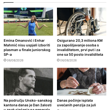
Emina Omanović i Enhar
Osigurano 20,3 miliona KM
Mahmić nisu uspjeli izboriti
za zapošljavanje osoba s
plasman u finale juniorskog
invaliditetom, prvi put i za
SP-a
one sa 50 posto invaliditeta
06/08/2026
06/08/2026
Na području Unsko-sanskog
Danas počinje isplata
kantona danas je Dan žalosti
uvećanih penzija za juli
u znak sjećanja na generala