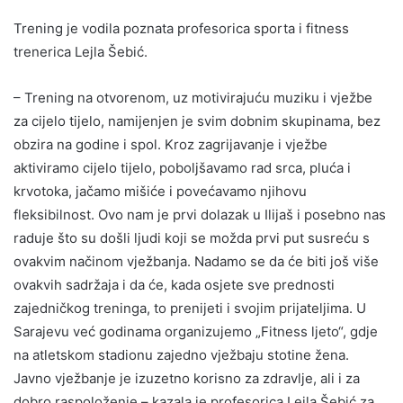
Trening je vodila poznata profesorica sporta i fitness
trenerica Lejla Šebić.
– Trening na otvorenom, uz motivirajuću muziku i vježbe
za cijelo tijelo, namijenjen je svim dobnim skupinama, bez
obzira na godine i spol. Kroz zagrijavanje i vježbe
aktiviramo cijelo tijelo, poboljšavamo rad srca, pluća i
krvotoka, jačamo mišiće i povećavamo njihovu
fleksibilnost. Ovo nam je prvi dolazak u Ilijaš i posebno nas
raduje što su došli ljudi koji se možda prvi put susreću s
ovakvim načinom vježbanja. Nadamo se da će biti još više
ovakvih sadržaja i da će, kada osjete sve prednosti
zajedničkog treninga, to prenijeti i svojim prijateljima. U
Sarajevu već godinama organizujemo „Fitness ljeto“, gdje
na atletskom stadionu zajedno vježbaju stotine žena.
Javno vježbanje je izuzetno korisno za zdravlje, ali i za
dobro raspoloženje – kazala je profesorica Lejla Šebić za