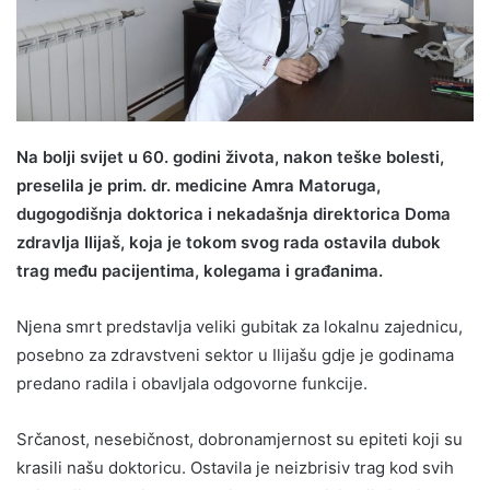
Na bolji svijet u 60. godini života, nakon teške bolesti,
preselila je prim. dr. medicine Amra Matoruga,
dugogodišnja doktorica i nekadašnja direktorica Doma
zdravlja Ilijaš, koja je tokom svog rada ostavila dubok
trag među pacijentima, kolegama i građanima.
Njena smrt predstavlja veliki gubitak za lokalnu zajednicu,
posebno za zdravstveni sektor u Ilijašu gdje je godinama
predano radila i obavljala odgovorne funkcije.
Srčanost, nesebičnost, dobronamjernost su epiteti koji su
krasili našu doktoricu. Ostavila je neizbrisiv trag kod svih