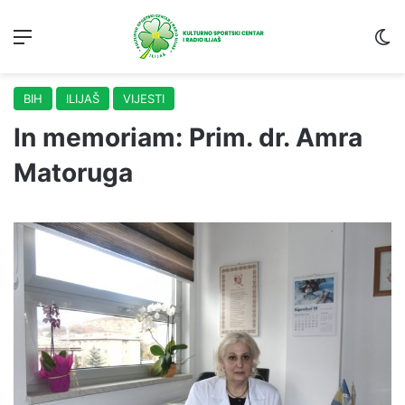
Menu
S
BIH
ILIJAŠ
VIJESTI
In memoriam: Prim. dr. Amra
Matoruga