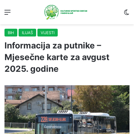
Menu
S
BIH
ILIJAŠ
VIJESTI
Informacija za putnike –
Mjesečne karte za avgust
2025. godine