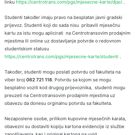
linku
https://centrotrans.com/pgs/mjesecne-karte/djaci
.
Studenti također imaju pravo na besplatan javni gradski
prijevoz. Studenti koji do sada nisu pribavili mjesečnu
kartu za istu mogu aplicirati na Centrotransovim prodajnim
mjestima ili online uz dostavljanje potvrde o redovnom
studentskom statusu
https://centrotrans.com/pgs/mjesecne-karte/studenti
.
Također, studenti mogu poslati potvrdu od fakulteta na
viber broj
062 721 118
. Potvrdu sa kojom se mogu
besplatno voziti kod drugog prijevoznika, studenti mogu
preuzeti na Centrotransovim prodajnim mjestima uz
obavezu da donesu orginalnu potvrdu sa fakulteta.
Nezaposlene osobe, prilikom kupovine mjesečnih karata,
obavezni su dostaviti kopiju kartona evidencije iz službe
zapošljavanja, kao i original kartona na uvid.