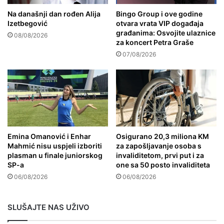
Na današnji dan rođen Alija
Bingo Group i ove godine
Izetbegović
otvara vrata VIP događaja
građanima: Osvojite ulaznice
08/08/2026
za koncert Petra Graše
07/08/2026
Emina Omanović i Enhar
Osigurano 20,3 miliona KM
Mahmić nisu uspjeli izboriti
za zapošljavanje osoba s
plasman u finale juniorskog
invaliditetom, prvi put i za
SP-a
one sa 50 posto invaliditeta
06/08/2026
06/08/2026
SLUŠAJTE NAS UŽIVO