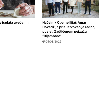
e isplata uvećanih
Načelnik Općine Ilijaš Amar
i
Dovadžija prisustvovao je radnoj
posjeti Zaštićenom pejzažu
“Bijambare”
05/08/2026