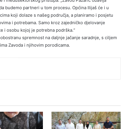
je i međusektorskog pristupa: „Zavod Pazarić obavlja
da budemo partneri u tom procesu. Općina Ilijaš će i u
cima koji dolaze s našeg područja, a planiramo i posjetu
vima i potrebama. Samo kroz zajedničko djelovanje
e i osobu kojoj je potrebna podrška.“
 obostranu spremnost na daljnje jačanje saradnje, s ciljem
icima Zavoda i njihovim porodicama.