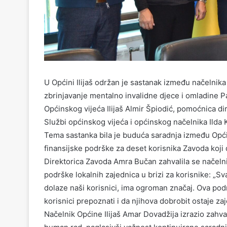
U Općini Ilijaš održan je sastanak između načelnik
zbrinjavanje mentalno invalidne djece i omladine P
Općinskog vijeća Ilijaš Almir Špiodić, pomoćnica d
Službi općinskog vijeća i općinskog načelnika Ilda
Tema sastanka bila je buduća saradnja između Opći
finansijske podrške za deset korisnika Zavoda koji d
Direktorica Zavoda Amra Bučan zahvalila se načelnik
podrške lokalnih zajednica u brizi za korisnike: „S
dolaze naši korisnici, ima ogroman značaj. Ova pod
korisnici prepoznati i da njihova dobrobit ostaje z
Načelnik Općine Ilijaš Amar Dovadžija izrazio zahv