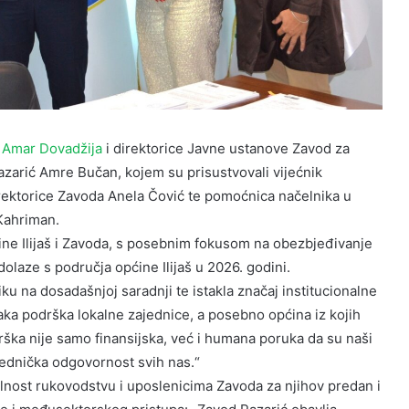
a
Amar Dovadžija
i direktorice Javne ustanove Zavod za
azarić Amre Bučan, kojem su prisustvovali vijećnik
irektorice Zavoda Anela Čović te pomoćnica načelnika u
 Kahriman.
ne Ilijaš i Zavoda, s posebnim fokusom na obezbjeđivanje
olaze s područja općine Ilijaš u 2026. godini.
u na dosadašnjoj saradnji te istakla značaj institucionalne
vaka podrška lokalne zajednice, a posebno općina iz kojih
rška nije samo finansijska, već i humana poruka da su naši
ajednička odgovornost svih nas.“
alnost rukovodstvu i uposlenicima Zavoda za njihov predan i