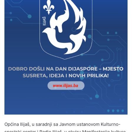
Općina Ilijaš, u saradnji sa Javnom ustanovom Kulturno-
sportski centar i Radio Ilijaš, u okviru Manifestacije kulture,