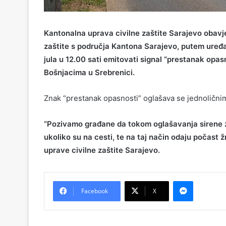
Kantonalna uprava civilne zaštite Sarajevo obavje
zaštite s područja Kantona Sarajevo, putem uređaj
jula u 12.00 sati emitovati signal “prestanak opa
Bošnjacima u Srebrenici.
Znak “prestanak opasnosti” oglašava se jednolični
“Pozivamo građane da tokom oglašavanja sirene za
ukoliko su na cesti, te na taj način odaju počast
uprave civilne zaštite Sarajevo.
Messenger
Facebook
X