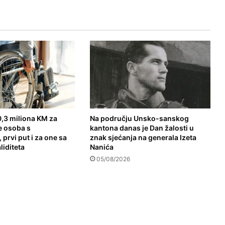
,3 miliona KM za
Na području Unsko-sanskog
e osoba s
kantona danas je Dan žalosti u
 prvi put i za one sa
znak sjećanja na generala Izeta
liditeta
Nanića
05/08/2026