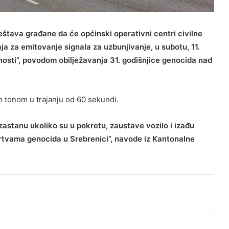
štava građane da će općinski operativni centri civilne
a za emitovanje signala za uzbunjivanje, u subotu, 11.
snosti”, povodom obilježavanja 31. godišnjice genocida nad
m tonom u trajanju od 60 sekundi.
stanu ukoliko su u pokretu, zaustave vozilo i izađu
 žrtvama genocida u Srebrenici”, navode iz Kantonalne