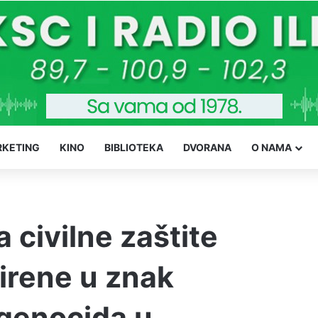
KETING
KINO
BIBLIOTEKA
DVORANA
O NAMA
 civilne zaštite
sirene u znak
 genocida u