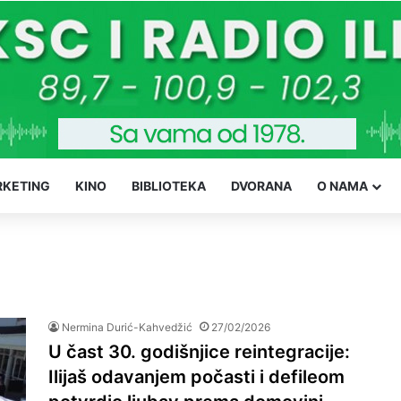
KETING
KINO
BIBLIOTEKA
DVORANA
O NAMA
Nermina Durić-Kahvedžić
27/02/2026
U čast 30. godišnjice reintegracije:
Ilijaš odavanjem počasti i defileom