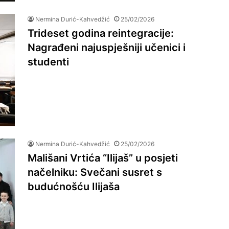
Nermina Durić-Kahvedžić
25/02/2026
Trideset godina reintegracije:
Nagrađeni najuspješniji učenici i
studenti
Nermina Durić-Kahvedžić
25/02/2026
Mališani Vrtića “Ilijaš” u posjeti
načelniku: Svečani susret s
budućnošću Ilijaša