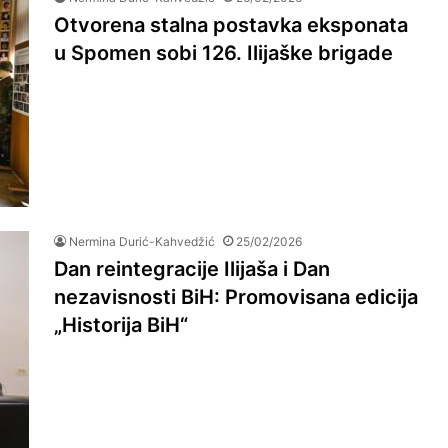
Otvorena stalna postavka eksponata
u Spomen sobi 126. Ilijaške brigade
Nermina Durić-Kahvedžić
25/02/2026
Dan reintegracije Ilijaša i Dan
nezavisnosti BiH: Promovisana edicija
„Historija BiH“