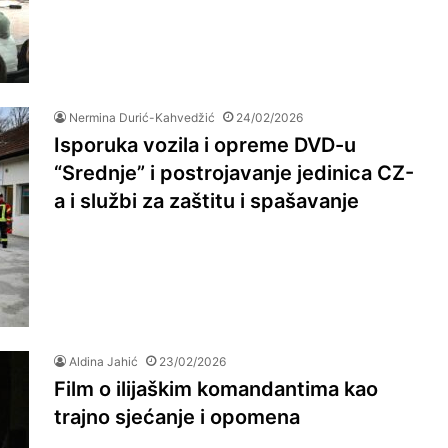
Nermina Durić-Kahvedžić
24/02/2026
Isporuka vozila i opreme DVD-u
“Srednje” i postrojavanje jedinica CZ-
a i službi za zaštitu i spašavanje
Aldina Jahić
23/02/2026
Film o ilijaškim komandantima kao
trajno sjećanje i opomena