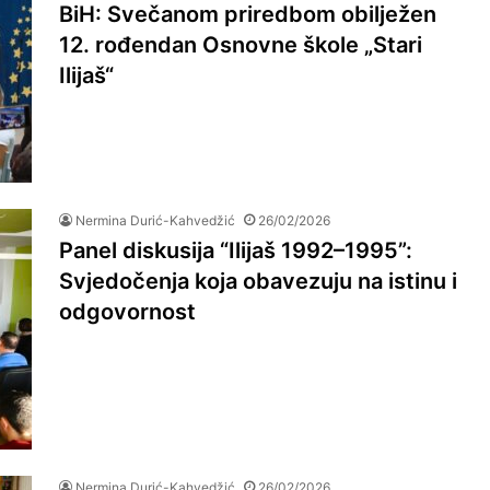
BiH: Svečanom priredbom obilježen
12. rođendan Osnovne škole „Stari
Ilijaš“
Nermina Durić-Kahvedžić
26/02/2026
Panel diskusija “Ilijaš 1992–1995”:
Svjedočenja koja obavezuju na istinu i
odgovornost
Nermina Durić-Kahvedžić
26/02/2026