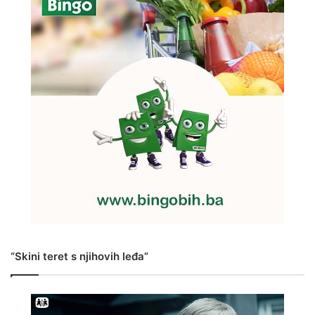
“Skini teret s njihovih leđa”