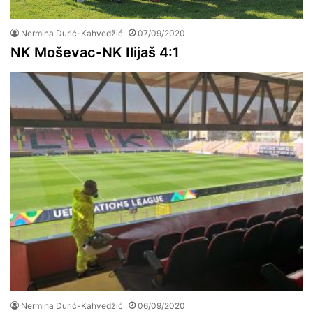
Nermina Durić-Kahvedžić
07/09/2020
NK Moševac-NK Ilijaš 4:1
Nermina Durić-Kahvedžić
06/09/2020