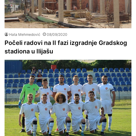
Hata Mehmedović
08/09/2020
Počeli radovi na II fazi izgradnje Gradskog
stadiona u Ilijašu