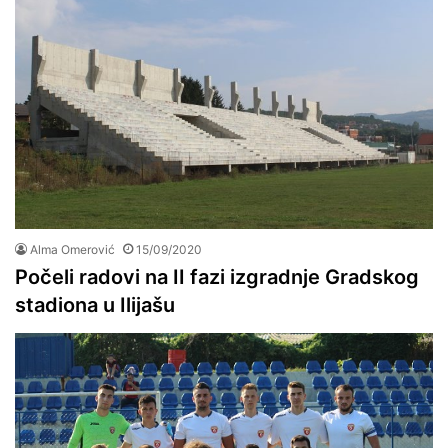
Alma Omerović
15/09/2020
Počeli radovi na II fazi izgradnje Gradskog
stadiona u Ilijašu