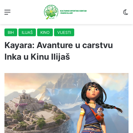
Menu
S
BIH
ILIJAŠ
KINO
VIJESTI
Kayara: Avanture u carstvu
Inka u Kinu Ilijaš