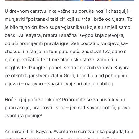
U drevnom carstvu Inka važne su poruke nosili chasquiji –
munjeviti “poštanski teklići” koji su trčali brže od vjetra! To
je bilo tajno društvo super-glasnika u koje su smjeli samo
dečki. Ali Kayara, hrabra i snažna 16-godišnja djevojka,
odluči promijeniti pravila igre. Želi postati prva djevojka-
chasqui i ništa je na tom putu neće zaustaviti! Zajedno s
njom pretrčat ćete strme planinske staze, zaroniti u
maglovite džungle i popeti se do snježnih vrhova. Kayara
će otkriti tajanstveni Zlatni Grad, braniti ga od pohlepnih
uljeza i – naravno – spasiti svoje prijatelje i obitelj.
Hoće li joj poći za rukom? Pripremite se za pustolovinu
punu akcije, hrabrosti i srca – jer kad Kayara potrči, prava
avantura počinje!
Animirani film Kayara: Avanture u carstvu Inka pogledajte u