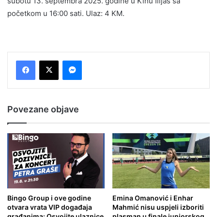
subotu 13. septembra 2025. godine u Kinu Ilijaš sa
početkom u 16:00 sati. Ulaz: 4 KM.
Messenger
Povezane objave
Bingo Group i ove godine
Emina Omanović i Enhar
otvara vrata VIP događaja
Mahmić nisu uspjeli izboriti
građanima: Osvojite ulaznice
plasman u finale juniorskog