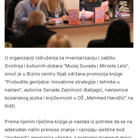
U organizaciji Udruženja za inventarizaciju i zaštitu
životinja i kulturnih dobara “Muzej Suvada i Mirzete Lelo“,
sinoć je u Biznis centru Ilijaš održana promocija knjige
“Probudite genijalce: Inovativne strategije i tehnike u
nastavi”, autorice Senade Zejnilović-Balijagić, nastavnice
bosanskog jezika i književnosti u OŠ „Mehmed Handžić“ na
Ilidži.
Prema njenim riječima knjiga je nastala iz potrebe da se na
adekvatan način prenese znanje i razvijaju vještine kod
“modernih” generacija učenika, a prelomni momenat desio