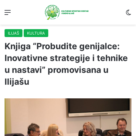
Menu
S
ILIJAŠ
KULTURA
Knjiga “Probudite genijalce:
Inovativne strategije i tehnike
u nastavi” promovisana u
Ilijašu