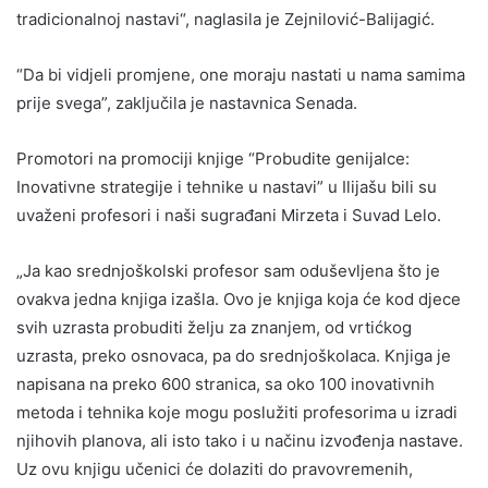
tradicionalnoj nastavi“, naglasila je Zejnilović-Balijagić.
“Da bi vidjeli promjene, one moraju nastati u nama samima
prije svega”, zaključila je nastavnica Senada.
Promotori na promociji knjige “Probudite genijalce:
Inovativne strategije i tehnike u nastavi” u Ilijašu bili su
uvaženi profesori i naši sugrađani Mirzeta i Suvad Lelo.
„Ja kao srednjoškolski profesor sam oduševljena što je
ovakva jedna knjiga izašla. Ovo je knjiga koja će kod djece
svih uzrasta probuditi želju za znanjem, od vrtićkog
uzrasta, preko osnovaca, pa do srednjoškolaca. Knjiga je
napisana na preko 600 stranica, sa oko 100 inovativnih
metoda i tehnika koje mogu poslužiti profesorima u izradi
njihovih planova, ali isto tako i u načinu izvođenja nastave.
Uz ovu knjigu učenici će dolaziti do pravovremenih,