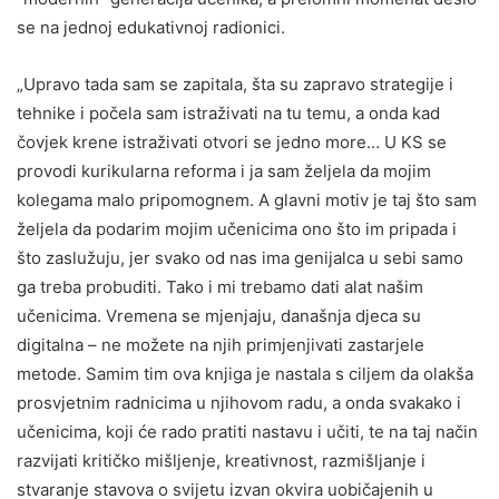
se na jednoj edukativnoj radionici.
„Upravo tada sam se zapitala, šta su zapravo strategije i
tehnike i počela sam istraživati na tu temu, a onda kad
čovjek krene istraživati otvori se jedno more… U KS se
provodi kurikularna reforma i ja sam željela da mojim
kolegama malo pripomognem. A glavni motiv je taj što sam
željela da podarim mojim učenicima ono što im pripada i
što zaslužuju, jer svako od nas ima genijalca u sebi samo
ga treba probuditi. Tako i mi trebamo dati alat našim
učenicima. Vremena se mjenjaju, današnja djeca su
digitalna – ne možete na njih primjenjivati zastarjele
metode. Samim tim ova knjiga je nastala s ciljem da olakša
prosvjetnim radnicima u njihovom radu, a onda svakako i
učenicima, koji će rado pratiti nastavu i učiti, te na taj način
razvijati kritičko mišljenje, kreativnost, razmišljanje i
stvaranje stavova o svijetu izvan okvira uobičajenih u