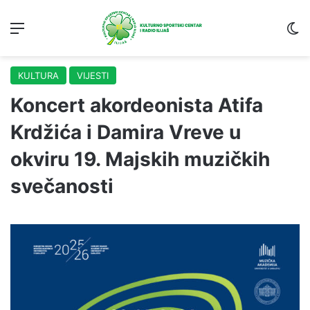
Menu
S
KULTURA
VIJESTI
Koncert akordeonista Atifa
Krdžića i Damira Vreve u
okviru 19. Majskih muzičkih
svečanosti