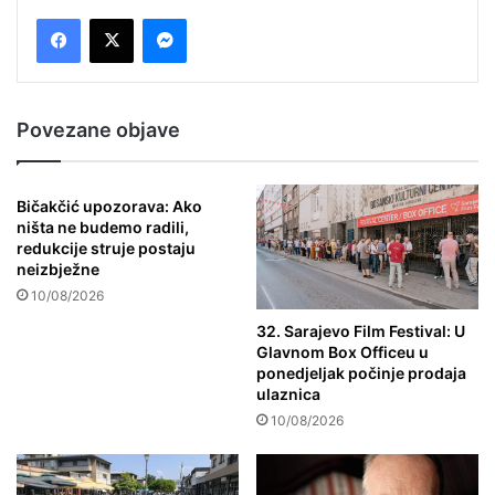
Messenger
Povezane objave
Bičakčić upozorava: Ako
ništa ne budemo radili,
redukcije struje postaju
neizbježne
10/08/2026
32. Sarajevo Film Festival: U
Glavnom Box Officeu u
ponedjeljak počinje prodaja
ulaznica
10/08/2026