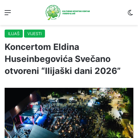
Menu
S
ILIJAŠ
VIJESTI
Koncertom Eldina
Huseinbegovića Svečano
otvoreni “Ilijaški dani 2026”