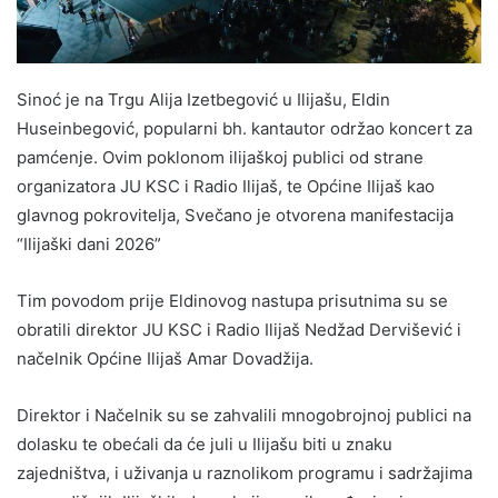
Sinoć je na Trgu Alija Izetbegović u Ilijašu, Eldin
Huseinbegović, popularni bh. kantautor održao koncert za
pamćenje. Ovim poklonom ilijaškoj publici od strane
organizatora JU KSC i Radio Ilijaš, te Općine Ilijaš kao
glavnog pokrovitelja, Svečano je otvorena manifestacija
“Ilijaški dani 2026”
Tim povodom prije Eldinovog nastupa prisutnima su se
obratili direktor JU KSC i Radio Ilijaš Nedžad Dervišević i
načelnik Općine Ilijaš Amar Dovadžija.
Direktor i Načelnik su se zahvalili mnogobrojnoj publici na
dolasku te obećali da će juli u Ilijašu biti u znaku
zajedništva, i uživanja u raznolikom programu i sadržajima