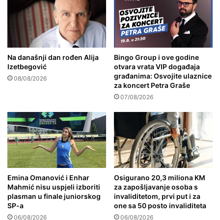
Na današnji dan rođen Alija
Bingo Group i ove godine
Izetbegović
otvara vrata VIP događaja
građanima: Osvojite ulaznice
08/08/2026
za koncert Petra Graše
07/08/2026
Emina Omanović i Enhar
Osigurano 20,3 miliona KM
Mahmić nisu uspjeli izboriti
za zapošljavanje osoba s
plasman u finale juniorskog
invaliditetom, prvi put i za
SP-a
one sa 50 posto invaliditeta
06/08/2026
06/08/2026