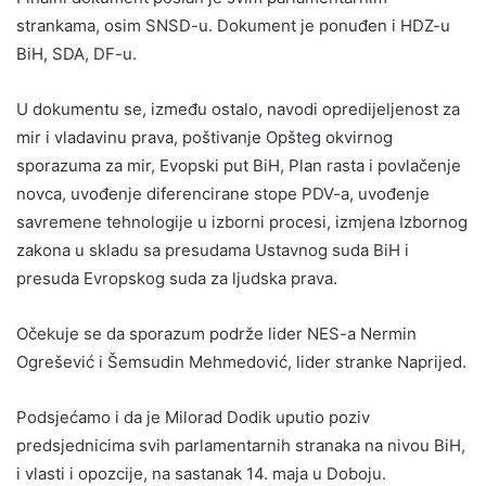
strankama, osim SNSD-u. Dokument je ponuđen i HDZ-u
BiH, SDA, DF-u.
U dokumentu se, između ostalo, navodi opredijeljenost za
mir i vladavinu prava, poštivanje Opšteg okvirnog
sporazuma za mir, Evopski put BiH, Plan rasta i povlačenje
novca, uvođenje diferencirane stope PDV-a, uvođenje
savremene tehnologije u izborni procesi, izmjena Izbornog
zakona u skladu sa presudama Ustavnog suda BiH i
presuda Evropskog suda za ljudska prava.
Očekuje se da sporazum podrže lider NES-a Nermin
Ogrešević i Šemsudin Mehmedović, lider stranke Naprijed.
Podsjećamo i da je Milorad Dodik uputio poziv
predsjednicima svih parlamentarnih stranaka na nivou BiH,
i vlasti i opozcije, na sastanak 14. maja u Doboju.