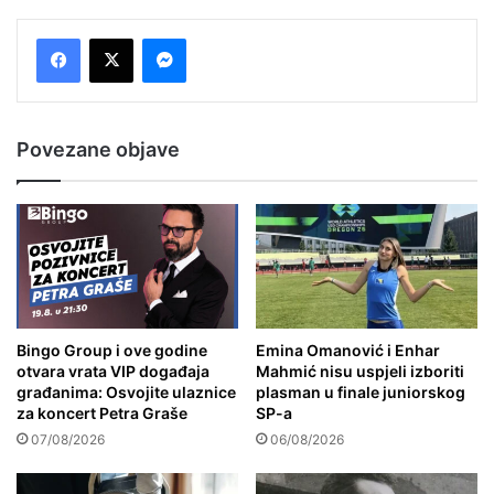
Messenger
Povezane objave
Bingo Group i ove godine
Emina Omanović i Enhar
otvara vrata VIP događaja
Mahmić nisu uspjeli izboriti
građanima: Osvojite ulaznice
plasman u finale juniorskog
za koncert Petra Graše
SP-a
07/08/2026
06/08/2026