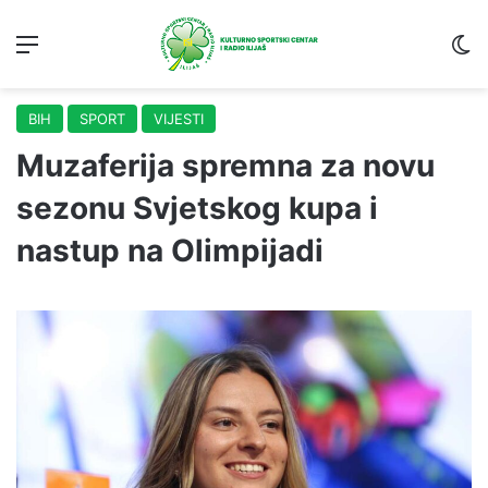
Menu
S
BIH
SPORT
VIJESTI
Muzaferija spremna za novu
sezonu Svjetskog kupa i
nastup na Olimpijadi