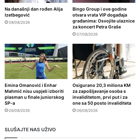
Na današnji dan rođen Alija
Bingo Group i ove godine
Izetbegović
otvara vrata VIP događaja
građanima: Osvojite ulaznice
08/08/2026
za koncert Petra Graše
07/08/2026
Emina Omanović i Enhar
Osigurano 20,3 miliona KM
Mahmić nisu uspjeli izboriti
za zapošljavanje osoba s
plasman u finale juniorskog
invaliditetom, prvi put i za
SP-a
one sa 50 posto invaliditeta
06/08/2026
06/08/2026
SLUŠAJTE NAS UŽIVO