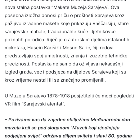
nova stalna postavka “Makete Muzeja Sarajeva”. Ova
posebna izložba donosi priču o prošlosti Sarajeva kroz
pažljivo izrađene makete koje prikazuju Baščaršiju, stare
sarajevske mahale, tradicionalne kuće i ljetnikovce
poznatih porodica. Riječ je o autorskim djelima istaknutih
maketara, Husein Karišik i Mesud Sarić, čiji radovi
predstavljaju spoj umjetnosti, znanja i izuzetne tehničke
preciznosti. Postavka ne samo da oživljava nekadašnji
izgled grada, već i podsjeća na dijelove Sarajeva koji su
kroz vrijeme nestali ili se značajno promijenili.
U Muzeju Sarajevo 1878-1918 posjetitelji će moći pogledati
VR film “Sarajevski atentat”.
– Pozivamo vas da zajedno obilježimo Međunarodni dan
muzeja koji se pod sloganom “Muzeji koji ujedinjuju
podjeljeni svijet” održava diljem svijeta i slavi 80. godina