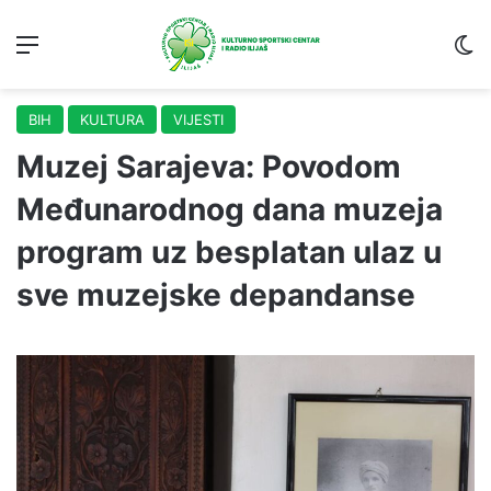
Menu
S
BIH
KULTURA
VIJESTI
Muzej Sarajeva: Povodom
Međunarodnog dana muzeja
program uz besplatan ulaz u
sve muzejske depandanse