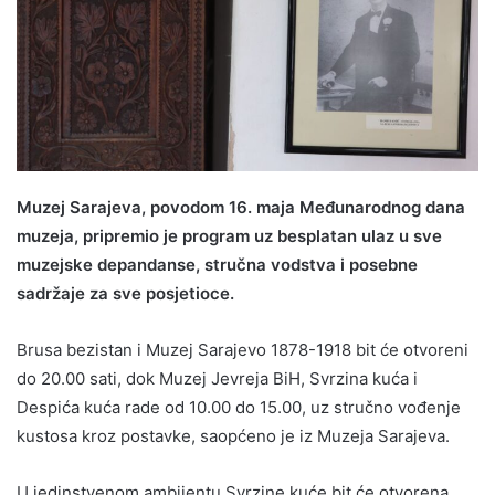
Muzej Sarajeva, povodom 16. maja Međunarodnog dana
muzeja, pripremio je program uz besplatan ulaz u sve
muzejske depandanse, stručna vodstva i posebne
sadržaje za sve posjetioce.
Brusa bezistan i Muzej Sarajevo 1878-1918 bit će otvoreni
do 20.00 sati, dok Muzej Jevreja BiH, Svrzina kuća i
Despića kuća rade od 10.00 do 15.00, uz stručno vođenje
kustosa kroz postavke, saopćeno je iz Muzeja Sarajeva.
U jedinstvenom ambijentu Svrzine kuće bit će otvorena