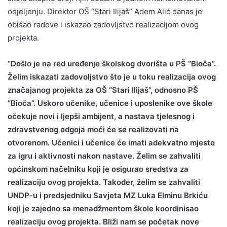
odjeljenju. Direktor OŠ “Stari Ilijaš” Adem Alić danas je
obišao radove i iskazao zadovljstvo realizacijom ovog
projekta.
“Došlo je na red uređenje školskog dvorišta u PŠ “Bioča”.
Želim iskazati zadovoljstvo što je u toku realizacija ovog
značajanog projekta za OŠ “Stari Ilijaš”, odnosno PŠ
“Bioča”. Uskoro učenike, učenice i uposlenike ove škole
očekuje novi i ljepši ambijent, a nastava tjelesnog i
zdravstvenog odgoja moći će se realizovati na
otvorenom. Učenici i učenice će imati adekvatno mjesto
za igru i aktivnosti nakon nastave. Želim se zahvaliti
općinskom načelniku koji je osigurao sredstva za
realizaciju ovog projekta. Također, želim se zahvaliti
UNDP-u i predsjedniku Savjeta MZ Luka Elminu Brkiću
koji je zajedno sa menadžmentom škole koordinisao
realizaciju ovog projekta. Bliži nam se početak nove