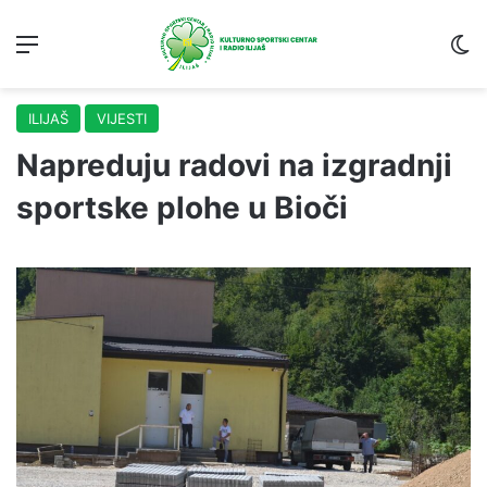
Menu
S
ILIJAŠ
VIJESTI
Napreduju radovi na izgradnji
sportske plohe u Bioči