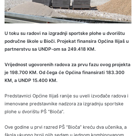
U toku su radovi na izgradnji sportske plohe u dvorištu
područne škole u Bioči. Projekat finansira Općina Ilijaš u
partnerstvu sa UNDP-om sa 249.418 KM.
Vrijednost ugovorenih radova za prvu fazu ovog projekta
je 198.700 KM. Od čega će Općina finansirati 183.300
KM, a UNDP 15.400 KM.
Predstavnici Općine Ilijaš ranije su uveli izvođače radova i
imenovane predstavnike nadzora za izgradnju sportske
plohe u dvorištu PŠ “Bioča”.
Ove godine u prvi razred PŠ “Bioča” kreću dva učenika, a
škola ukupno broji njih sedam u jednom kombinovanom