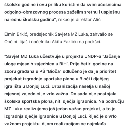
školske godine i ovu priliku koristim da svim učesnicima
odgojno-obrazovnog procesa zaželim sretnu i uspješnu
narednu školsku godinu”
, rekao je direktor Alić.
Elmin Brkić, predsjednik Savjeta MZ Luka, zahvalio se
Općini Ilijaš i načelniku Akifu Fazliću na podršci.
“Savjet MZ Luka učestvuje u projektu UNDP-a “Jačanje
uloge mjesnih zajednica u BiH”. Prije četiri godine na
zboru građana u PŠ “Bioča” odlučeno je da je prioritet
projekat izgradnje sportske plohe u Bioči i dječjeg
igrališta u Donjoj Luci. Urbanizacija naselja u našoj
mjesnoj zajednici je vrlo važna. Do sada nije postojala
školska sportska ploha, niti dječja igraonica. Na području
MZ Luka realizujemo još jedan važan projekat, a to je
izgradnja dječje igraonice u Donjoj Luci. Riječ je o vrlo
važnom projektu, čijom realizacijom će najmlađa