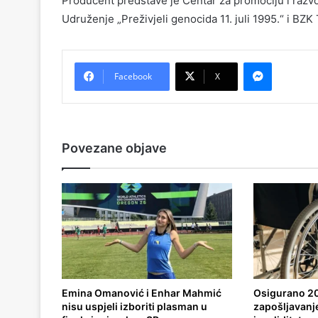
Producent predstave je Centar za promociju i razvo
Udruženje „Preživjeli genocida 11. juli 1995.“ i BZK
Messenger
Facebook
X
Povezane objave
Emina Omanović i Enhar Mahmić
Osigurano 20
nisu uspjeli izboriti plasman u
zapošljavanj