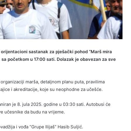
 orijentacioni sastanak za pješački pohod
“Marš mira
aš, sa početkom u
17:00 sati
.
Dolazak je obavezan za sve
organizaciji marša, detaljnom planu puta, pravilima
jice i akreditacije,
koje su neophodne za učešće.
aniran je
8. jula 2025. godine u 03:30 sati
. Autobusi će
e učesnike da budu na vrijeme.
adžija i vođa “Grupe Ilijaš” Hasib Suljić.