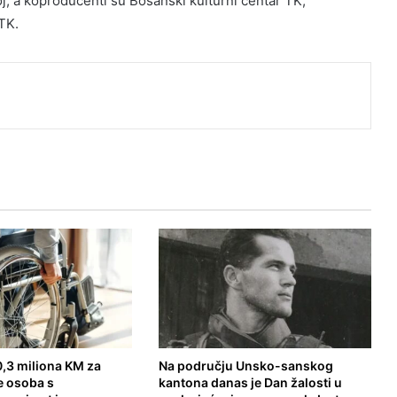
j, a koproducenti su Bosanski kulturni centar TK,
 TK.
,3 miliona KM za
Na području Unsko-sanskog
e osoba s
kantona danas je Dan žalosti u