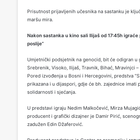
Prisutnost prijavljenih učesnika na sastanku je k
maršu mira.
Nakon sastanka u kino sali Ilijaš od 17:45h igraće
poslije”
Umjetnički podsjetnik na genocid, bit će odigran u 
Srebrenik, Visoko, Ilijaš, Travnik, Bihać, Mravinjci –
Pored izvođenja u Bosni i Hercegovini, predstva “Sr
prikazana i u dijaspori, gdje će bh. zajednice imati
solidarnosti i sjećanja.
U predstavi igraju Nedim Malkočević, Mirza Mujagić 
producent i grafički dizajner je Damir Pirić, scenog
zadužen Edin Džaferović.