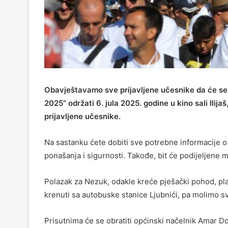
Obavještavamo sve prijavljene učesnike da će se
2025”
održati 6
. jula 2025. godine
u kino sali Ilij
prijavljene učesnike.
Na sastanku ćete dobiti sve potrebne informacije o 
ponašanja i sigurnosti. Takođe, bit će
podijeljene ma
Polazak za Nezuk
, odakle kreće pješački pohod, pl
krenuti sa
autobuske stanice Ljubnići,
pa molimo sv
Prisutnima će se obratiti općinski načelnik Amar Dov