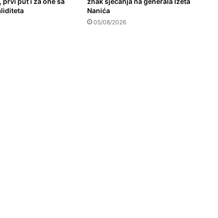
 prvi put i za one sa
znak sjećanja na generala Izeta
liditeta
Nanića
05/08/2026