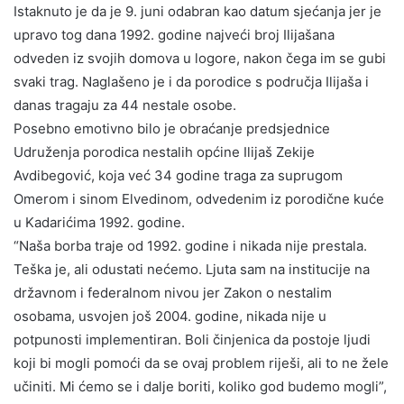
Istaknuto je da je 9. juni odabran kao datum sjećanja jer je
upravo tog dana 1992. godine najveći broj Ilijašana
odveden iz svojih domova u logore, nakon čega im se gubi
svaki trag. Naglašeno je i da porodice s područja Ilijaša i
danas tragaju za 44 nestale osobe.
Posebno emotivno bilo je obraćanje predsjednice
Udruženja porodica nestalih općine Ilijaš Zekije
Avdibegović, koja već 34 godine traga za suprugom
Omerom i sinom Elvedinom, odvedenim iz porodične kuće
u Kadarićima 1992. godine.
“Naša borba traje od 1992. godine i nikada nije prestala.
Teška je, ali odustati nećemo. Ljuta sam na institucije na
državnom i federalnom nivou jer Zakon o nestalim
osobama, usvojen još 2004. godine, nikada nije u
potpunosti implementiran. Boli činjenica da postoje ljudi
koji bi mogli pomoći da se ovaj problem riješi, ali to ne žele
učiniti. Mi ćemo se i dalje boriti, koliko god budemo mogli”,