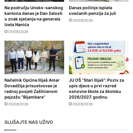
Na području Unsko-sanskog
Danas počinje isplata
kantona danas je Dan žalosti
uvećanih penzija za juli
u znak sjećanja na generala
05/08/2026
Izeta Nanića
05/08/2026
Načelnik Općine Ilijaš Amar
JU OŠ “Stari Ilijaš”: Poziv za
Dovadžija prisustvovao je
upis djece u prvi razred
radnoj posjeti Zaštićenom
osnovne škole za školsku
pejzažu “Bijambare”
2026/2027. godinu
05/08/2026
05/08/2026
SLUŠAJTE NAS UŽIVO