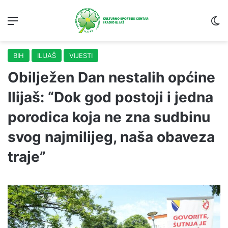
Menu
S
BIH
ILIJAŠ
VIJESTI
Obilježen Dan nestalih općine
Ilijaš: “Dok god postoji i jedna
porodica koja ne zna sudbinu
svog najmilijeg, naša obaveza
traje”