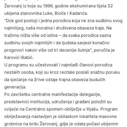
Žerovanj iz koje su 1996. godine ekshumirana tijela 32
ubijena stanovnika Luke, Bioče i Kadarića.
“Dok god postoji i jedna porodica koja ne zna sudbinu svog
najmilijeg, naša moralna i društvena obaveza traje. Ne
tražimo ništa više od istine – da svaka porodica sazna
sudbinu svojih najmilijih i da ljudska savjest konačno
progovori nakon više od tri decenije šutnje”, poručila je
Karović-Babić.
U programu su učestvovali i najmlađi članovi porodica
nestalih osoba, koji su kroz recitale poslali snažnu poruku
da sjećanje na žrtve ostaje trajna obaveza budućih
generacija.
Po završetku centralne manifestacije delegacije,
predstavnici institucija, udruženja i građani položili su
cvijeće na Centralno spomen-obilježje u Ilijašu. Program
obilježavanja nastavljen je obilaskom lokaliteta masovne
grobnice na brdu Žerovanj, gdje je odata počast ubijenim