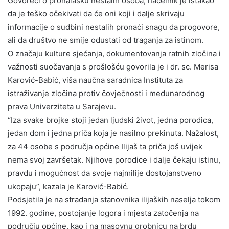
Govoreći o pronalasku nestalih osoba, načelnik je istakao
da je teško očekivati da će oni koji i dalje skrivaju
informacije o sudbini nestalih pronaći snagu da progovore,
ali da društvo ne smije odustati od traganja za istinom.
O značaju kulture sjećanja, dokumentovanja ratnih zločina i
važnosti suočavanja s prošlošću govorila je i dr. sc. Merisa
Karović-Babić, viša naučna saradnica Instituta za
istraživanje zločina protiv čovječnosti i međunarodnog
prava Univerziteta u Sarajevu.
“Iza svake brojke stoji jedan ljudski život, jedna porodica,
jedan dom i jedna priča koja je nasilno prekinuta. Nažalost,
za 44 osobe s područja općine Ilijaš ta priča još uvijek
nema svoj završetak. Njihove porodice i dalje čekaju istinu,
pravdu i mogućnost da svoje najmilije dostojanstveno
ukopaju”, kazala je Karović-Babić.
Podsjetila je na stradanja stanovnika ilijaških naselja tokom
1992. godine, postojanje logora i mjesta zatočenja na
području općine, kao i na masovnu grobnicu na brdu