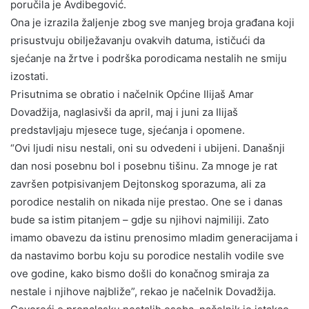
poručila je Avdibegović.
Ona je izrazila žaljenje zbog sve manjeg broja građana koji
prisustvuju obilježavanju ovakvih datuma, ističući da
sjećanje na žrtve i podrška porodicama nestalih ne smiju
izostati.
Prisutnima se obratio i načelnik Općine Ilijaš Amar
Dovadžija, naglasivši da april, maj i juni za Ilijaš
predstavljaju mjesece tuge, sjećanja i opomene.
“Ovi ljudi nisu nestali, oni su odvedeni i ubijeni. Današnji
dan nosi posebnu bol i posebnu tišinu. Za mnoge je rat
završen potpisivanjem Dejtonskog sporazuma, ali za
porodice nestalih on nikada nije prestao. One se i danas
bude sa istim pitanjem – gdje su njihovi najmiliji. Zato
imamo obavezu da istinu prenosimo mladim generacijama i
da nastavimo borbu koju su porodice nestalih vodile sve
ove godine, kako bismo došli do konačnog smiraja za
nestale i njihove najbliže”, rekao je načelnik Dovadžija.