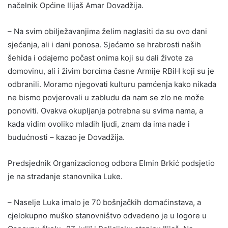
načelnik Općine Ilijaš Amar Dovadžija.
– Na svim obilježavanjima želim naglasiti da su ovo dani
sjećanja, ali i dani ponosa. Sjećamo se hrabrosti naših
šehida i odajemo počast onima koji su dali živote za
domovinu, ali i živim borcima časne Armije RBiH koji su je
odbranili. Moramo njegovati kulturu pamćenja kako nikada
ne bismo povjerovali u zabludu da nam se zlo ne može
ponoviti. Ovakva okupljanja potrebna su svima nama, a
kada vidim ovoliko mladih ljudi, znam da ima nade i
budućnosti – kazao je Dovadžija.
Predsjednik Organizacionog odbora Elmin Brkić podsjetio
je na stradanje stanovnika Luke.
– Naselje Luka imalo je 70 bošnjačkih domaćinstava, a
cjelokupno muško stanovništvo odvedeno je u logore u