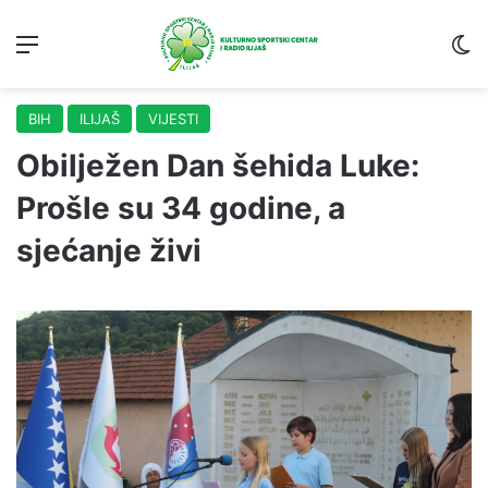
Menu
S
BIH
ILIJAŠ
VIJESTI
Obilježen Dan šehida Luke:
Prošle su 34 godine, a
sjećanje živi