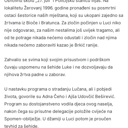
Osnovnu školu „27. juli“ i Policijsku stanicu Ilijaš. Na
lokalitetu Žerovanj 1996. godine pronađeni su posmrtni
ostaci šestorice naših mještana, koji su ukopani zajedno sa
žrtvama iz Bioče i Bratunca. Za zločin počinjen u Luci niko
nije odgovarao, za našim nestalima još uvijek tragamo, ali
od te potrage nikada nećemo odustati i zločin nad njima
nikada nećemo zaboraviti kazao je Brkić ranije.
Zahvalio se svima koji svojim prisustvom i podrškom
čuvaju uspomenu na šehide Luke i ne dozvoljavaju da
njihova žrtva padne u zaborav.
U nastavku programa o stradanju Lučana, ali i pobjedi
života, govorile su Adna Čeho i Ajša Udovčić Beširević.
Program su dostojanstveno vodila djeca ovog naselja,
nakon čega su prisutne delegacije položile cvijeće na
Spomen-obilježje. U džamiji u Luci potom je proučen
tevhid za šehide.