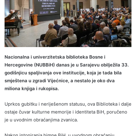
Nacionalna i univerzitetska biblioteka Bosne i
Hercegovine (NUBBiH) danas je u Sarajevu obilježila 33.
godišnjicu spaljivanja ove institucije, koja je tada bila
smještena u zgradi Vijećnice, a nestalo je oko dva
miliona knjiga i rukopisa.
Uprkos gubitku i neriješenom statusu, ova Biblioteka i dalje
ostaje čuvar kulturne memorije i identiteta BiH, poručeno
je u uvodnim obraćanjima zvanica.
Nakon intoniranja himne BiH, u uvodnom obraćanju