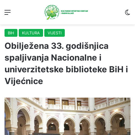
Menu
S
BIH
KULTURA
VIJESTI
Obilježena 33. godišnjica
spaljivanja Nacionalne i
univerzitetske biblioteke BiH i
Vijećnice