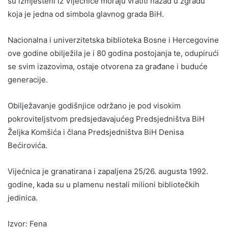
su izmješteni iz Vijećnice moraju vratiti nazad u zgradu
koja je jedna od simbola glavnog grada BiH.
Nacionalna i univerzitetska biblioteka Bosne i Hercegovine
ove godine obilježila je i 80 godina postojanja te, odupirući
se svim izazovima, ostaje otvorena za građane i buduće
generacije.
Obilježavanje godišnjice održano je pod visokim
pokroviteljstvom predsjedavajućeg Predsjedništva BiH
Željka Komšića i člana Predsjedništva BiH Denisa
Bećirovića.
Vijećnica je granatirana i zapaljena 25/26. augusta 1992.
godine, kada su u plamenu nestali milioni bibliotečkih
jedinica.
Izvor: Fena