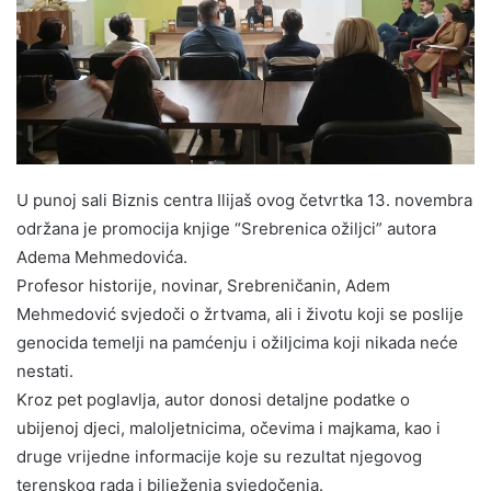
U punoj sali Biznis centra Ilijaš ovog četvrtka 13. novembra
održana je promocija knjige “Srebrenica ožiljci” autora
Adema Mehmedovića.
Profesor historije, novinar, Srebreničanin, Adem
Mehmedović svjedoči o žrtvama, ali i životu koji se poslije
genocida temelji na pamćenju i ožiljcima koji nikada neće
nestati.
Kroz pet poglavlja, autor donosi detaljne podatke o
ubijenoj djeci, maloljetnicima, očevima i majkama, kao i
druge vrijedne informacije koje su rezultat njegovog
terenskog rada i bilježenja svjedočenja.