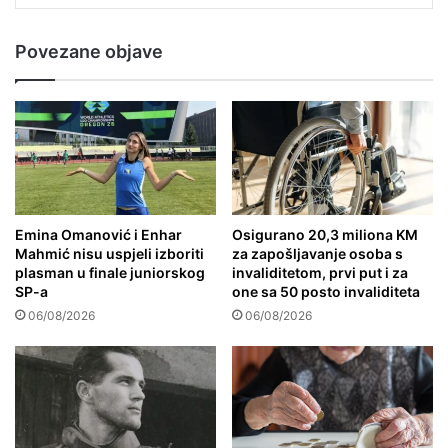
Povezane objave
Emina Omanović i Enhar
Osigurano 20,3 miliona KM
Mahmić nisu uspjeli izboriti
za zapošljavanje osoba s
plasman u finale juniorskog
invaliditetom, prvi put i za
SP-a
one sa 50 posto invaliditeta
06/08/2026
06/08/2026