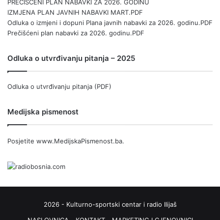
PREČIŠĆENI PLAN NABAVKI ZA 2026. GODINU
IZMJENA PLAN JAVNIH NABAVKI MART.PDF
Odluka o izmjeni i dopuni Plana javnih nabavki za 2026. godinu.PDF
Prečišćeni plan nabavki za 2026. godinu.PDF
Odluka o utvrđivanju pitanja – 2025
Odluka o utvrđivanju pitanja (PDF)
Medijska pismenost
Posjetite
www.MedijskaPismenost.ba
.
2026 - Kulturno-sportski centar i radio Ilijaš
NASLOVNICA
KONTAKT
MARKETING I CJENOVNICI