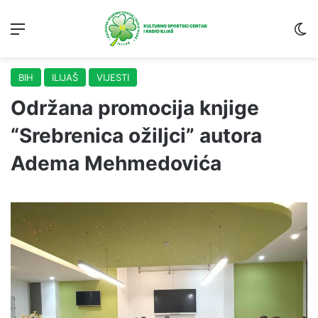
Menu
S
BIH
ILIJAŠ
VIJESTI
Održana promocija knjige
“Srebrenica ožiljci” autora
Adema Mehmedovića