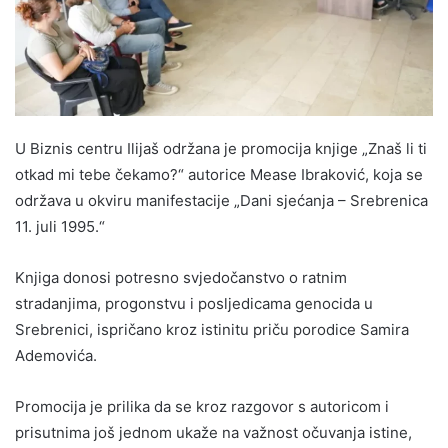
U Biznis centru Ilijaš održana je promocija knjige „Znaš li ti
otkad mi tebe čekamo?“ autorice Mease Ibraković, koja se
održava u okviru manifestacije „Dani sjećanja – Srebrenica
11. juli 1995.“
Knjiga donosi potresno svjedočanstvo o ratnim
stradanjima, progonstvu i posljedicama genocida u
Srebrenici, ispričano kroz istinitu priču porodice Samira
Ademovića.
Promocija je prilika da se kroz razgovor s autoricom i
prisutnima još jednom ukaže na važnost očuvanja istine,