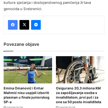
kulture sjećanja i dostojanstvenog pamćenja žrtava
genocida u Srebrenici.
Messenger
Povezane objave
Emina Omanović i Enhar
Osigurano 20,3 miliona KM
Mahmić nisu uspjeli izboriti
za zapošljavanje osoba s
plasman u finale juniorskog
invaliditetom, prvi put i za
SP-a
one sa 50 posto invaliditeta
06/08/2026
06/08/2026