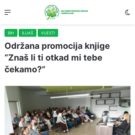
Menu
S
BIH
ILIJAŠ
VIJESTI
Održana promocija knjige
“Znaš li ti otkad mi tebe
čekamo?”