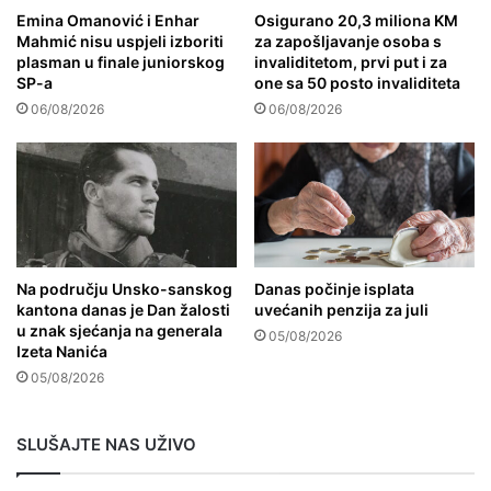
Emina Omanović i Enhar
Osigurano 20,3 miliona KM
Mahmić nisu uspjeli izboriti
za zapošljavanje osoba s
plasman u finale juniorskog
invaliditetom, prvi put i za
SP-a
one sa 50 posto invaliditeta
06/08/2026
06/08/2026
Na području Unsko-sanskog
Danas počinje isplata
kantona danas je Dan žalosti
uvećanih penzija za juli
u znak sjećanja na generala
05/08/2026
Izeta Nanića
05/08/2026
SLUŠAJTE NAS UŽIVO