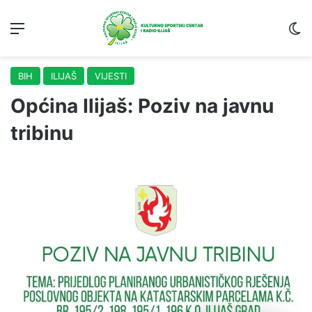
Menu
S
BIH
ILIJAŠ
VIJESTI
Općina Ilijaš: Poziv na javnu
tribinu