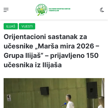
Menu
S
ILIJAŠ
VIJESTI
Orijentacioni sastanak za
učesnike „Marša mira 2026 –
Grupa Ilijaš“ – prijavljeno 150
učesnika iz Ilijaša