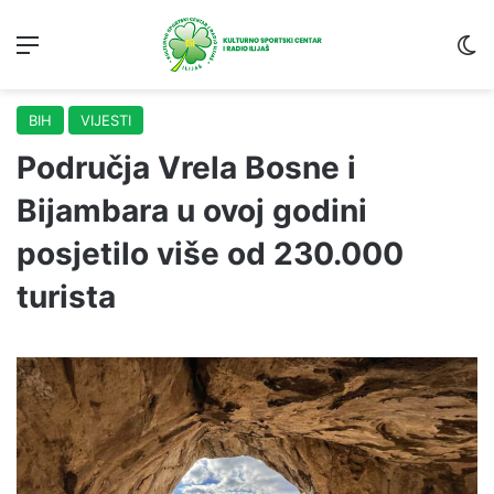
Menu
S
BIH
VIJESTI
Područja Vrela Bosne i
Bijambara u ovoj godini
posjetilo više od 230.000
turista