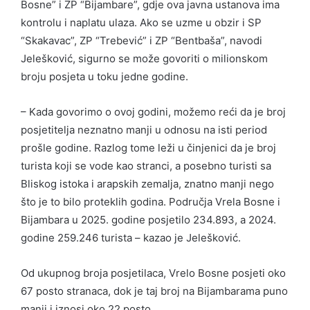
Bosne” i ZP “Bijambare”, gdje ova javna ustanova ima
kontrolu i naplatu ulaza. Ako se uzme u obzir i SP
“Skakavac”, ZP “Trebević” i ZP “Bentbaša”, navodi
Jelešković, sigurno se može govoriti o milionskom
broju posjeta u toku jedne godine.
– Kada govorimo o ovoj godini, možemo reći da je broj
posjetitelja neznatno manji u odnosu na isti period
prošle godine. Razlog tome leži u činjenici da je broj
turista koji se vode kao stranci, a posebno turisti sa
Bliskog istoka i arapskih zemalja, znatno manji nego
što je to bilo proteklih godina. Područja Vrela Bosne i
Bijambara u 2025. godine posjetilo 234.893, a 2024.
godine 259.246 turista – kazao je Jelešković.
Od ukupnog broja posjetilaca, Vrelo Bosne posjeti oko
67 posto stranaca, dok je taj broj na Bijambarama puno
manji i iznosi oko 22 posto.