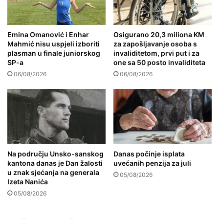
Emina Omanović i Enhar
Osigurano 20,3 miliona KM
Mahmić nisu uspjeli izboriti
za zapošljavanje osoba s
plasman u finale juniorskog
invaliditetom, prvi put i za
SP-a
one sa 50 posto invaliditeta
06/08/2026
06/08/2026
Na području Unsko-sanskog
Danas počinje isplata
kantona danas je Dan žalosti
uvećanih penzija za juli
u znak sjećanja na generala
05/08/2026
Izeta Nanića
05/08/2026