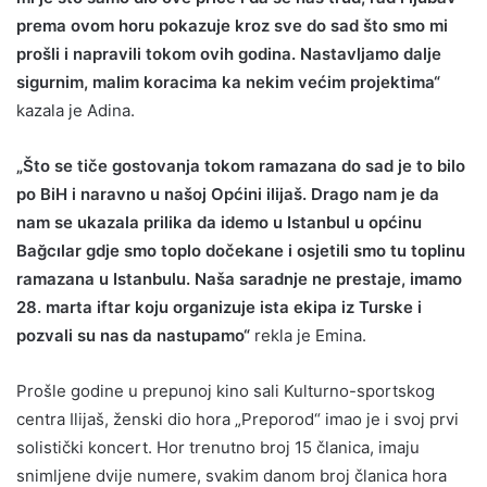
prema ovom horu pokazuje kroz sve do sad što smo mi
prošli i napravili tokom ovih godina. Nastavljamo dalje
sigurnim, malim koracima ka nekim većim projektima“
kazala je Adina.
„Što se tiče gostovanja tokom ramazana do sad je to bilo
po BiH i naravno u našoj Općini ilijaš. Drago nam je da
nam se ukazala prilika da idemo u Istanbul u općinu
Bağcılar gdje smo toplo dočekane i osjetili smo tu toplinu
ramazana u Istanbulu. Naša saradnje ne prestaje, imamo
28. marta iftar koju organizuje ista ekipa iz Turske i
pozvali su nas da nastupamo“
rekla je Emina.
Prošle godine u prepunoj kino sali Kulturno-sportskog
centra Ilijaš, ženski dio hora „Preporod“ imao je i svoj prvi
solistički koncert. Hor trenutno broj 15 članica, imaju
snimljene dvije numere, svakim danom broj članica hora