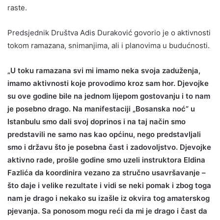
raste.
Predsjednik Društva Adis Duraković govorio je o aktivnosti
tokom ramazana, snimanjima, ali i planovima u budućnosti.
„U toku ramazana svi mi imamo neka svoja zaduženja,
imamo aktivnosti koje provodimo kroz sam hor. Djevojke
su ove godine bile na jednom lijepom gostovanju i to nam
je posebno drago. Na manifestaciji „Bosanska noć“ u
Istanbulu smo dali svoj doprinos i na taj način smo
predstavili ne samo nas kao općinu, nego predstavljali
smo i državu što je posebna čast i zadovoljstvo. Djevojke
aktivno rade, prošle godine smo uzeli instruktora Eldina
Fazlića da koordinira vezano za stručno usavršavanje –
što daje i velike rezultate i vidi se neki pomak i zbog toga
nam je drago i nekako su izašle iz okvira tog amaterskog
pjevanja. Sa ponosom mogu reći da mi je drago i čast da