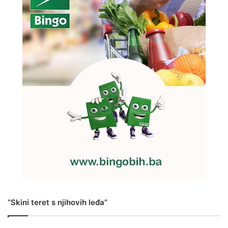
“Skini teret s njihovih leđa”