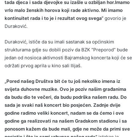
tada djeca i sada djevojke su izašle u ozbiljan hor.Imamo
vrlo malo ženskih horova koji rade aktivno. Mi imamo
kontinuitet rada i to je i rezultat ovog svega“
govorio je
Duraković.
Duraković, ističe da su imali sastanak sa općinskim
strukturama gdje su dobili poziv da BZK “Preporod“ bude
jedan od nosioca aktivnosti Bajramskog koncerta koji će se
održati prvog aprila u kino sali Ilijaš.
„Pored našeg Društva bit će tu još nekoliko imena iz
svijeta duhovne muzike. Ovo je poziv našim građanima
da budu dio te večeri, da budu podrška našem radu. Do
sada je svaki naš koncert bio posjećen. Zadnje dvije
godine radimo veliki koncert, nadam se da ćemo i ove
godine ga realizovati na našem Gradskom stadionu i sa
ponosom kažem da bude mali, gdje ne može da primi sve
posjetio i što je sami vrhunac našeg rada”
istakao je