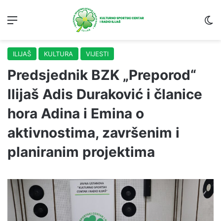
Menu
S
ILIJAŠ
KULTURA
VIJESTI
Predsjednik BZK „Preporod“
Ilijaš Adis Duraković i članice
hora Adina i Emina o
aktivnostima, završenim i
planiranim projektima