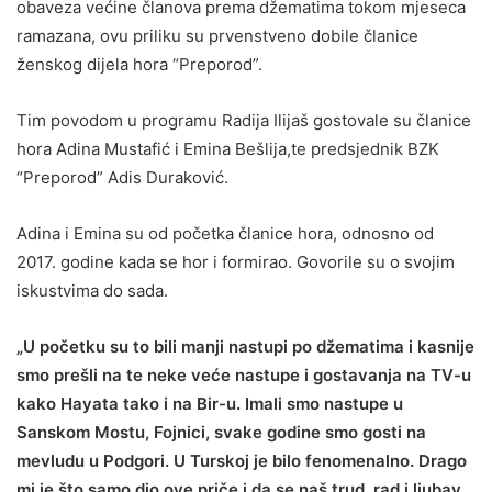
obaveza većine članova prema džematima tokom mjeseca
ramazana, ovu priliku su prvenstveno dobile članice
ženskog dijela hora “Preporod”.
Tim povodom u programu Radija Ilijaš gostovale su članice
hora Adina Mustafić i Emina Bešlija,te predsjednik BZK
“Preporod” Adis Duraković.
Adina i Emina su od početka članice hora, odnosno od
2017. godine kada se hor i formirao. Govorile su o svojim
iskustvima do sada.
„U početku su to bili manji nastupi po džematima i kasnije
smo prešli na te neke veće nastupe i gostavanja na TV-u
kako Hayata tako i na Bir-u. Imali smo nastupe u
Sanskom Mostu, Fojnici, svake godine smo gosti na
mevludu u Podgori. U Turskoj je bilo fenomenalno. Drago
mi je što samo dio ove priče i da se naš trud, rad i ljubav