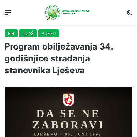
Menu
S
BIH
ILIJAŠ
VIJESTI
Program obilježavanja 34.
godišnjice stradanja
stanovnika Lješeva