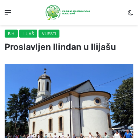
Menu
S
BIH
ILIJAŠ
VIJESTI
Proslavljen Ilindan u Ilijašu