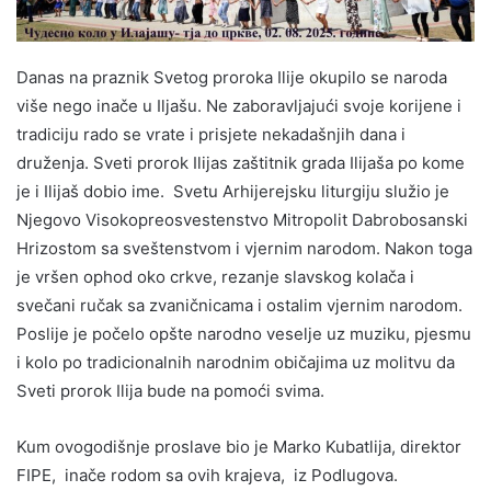
Danas na praznik Svetog proroka Ilije okupilo se naroda
više nego inače u Iljašu. Ne zaboravljajući svoje korijene i
tradiciju rado se vrate i prisjete nekadašnjih dana i
druženja. Sveti prorok Ilijas zaštitnik grada Ilijaša po kome
je i Ilijaš dobio ime. Svetu Arhijerejsku liturgiju služio je
Njegovo Visokopreosvestenstvo Mitropolit Dabrobosanski
Hrizostom sa sveštenstvom i vjernim narodom. Nakon toga
je vršen ophod oko crkve, rezanje slavskog kolača i
svečani ručak sa zvaničnicama i ostalim vjernim narodom.
Poslije je počelo opšte narodno veselje uz muziku, pjesmu
i kolo po tradicionalnih narodnim običajima uz molitvu da
Sveti prorok Ilija bude na pomoći svima.
Kum ovogodišnje proslave bio je Marko Kubatlija, direktor
FIPE, inače rodom sa ovih krajeva, iz Podlugova.