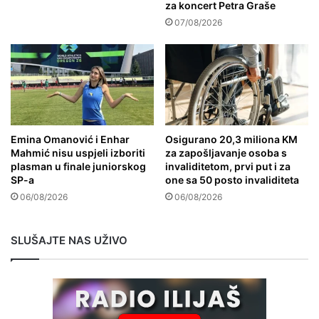
za koncert Petra Graše
07/08/2026
Emina Omanović i Enhar
Osigurano 20,3 miliona KM
Mahmić nisu uspjeli izboriti
za zapošljavanje osoba s
plasman u finale juniorskog
invaliditetom, prvi put i za
SP-a
one sa 50 posto invaliditeta
06/08/2026
06/08/2026
SLUŠAJTE NAS UŽIVO