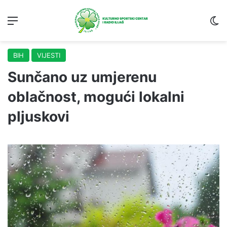
Menu
S
BIH
VIJESTI
Sunčano uz umjerenu
oblačnost, mogući lokalni
pljuskovi