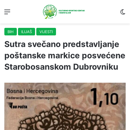
Menu
S
BIH
ILIJAŠ
VIJESTI
Sutra svečano predstavljanje
poštanske markice posvećene
Starobosanskom Dubrovniku