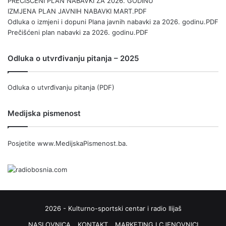
PREČIŠĆENI PLAN NABAVKI ZA 2026. GODINU
IZMJENA PLAN JAVNIH NABAVKI MART.PDF
Odluka o izmjeni i dopuni Plana javnih nabavki za 2026. godinu.PDF
Prečišćeni plan nabavki za 2026. godinu.PDF
Odluka o utvrđivanju pitanja – 2025
Odluka o utvrđivanju pitanja (PDF)
Medijska pismenost
Posjetite
www.MedijskaPismenost.ba
.
2026 - Kulturno-sportski centar i radio Ilijaš
NASLOVNICA
KONTAKT
MARKETING I CJENOVNICI