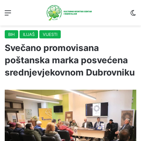
Menu
S
BIH
ILIJAŠ
VIJESTI
Svečano promovisana
poštanska marka posvećena
srednjevjekovnom Dubrovniku