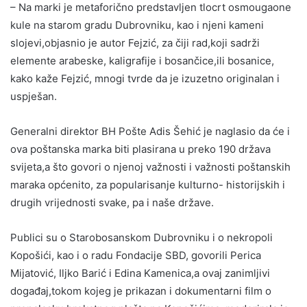
– Na marki je metaforično predstavljen tlocrt osmougaone
kule na starom gradu Dubrovniku, kao i njeni kameni
slojevi,objasnio je autor Fejzić, za čiji rad,koji sadrži
elemente arabeske, kaligrafije i bosančice,ili bosanice,
kako kaže Fejzić, mnogi tvrde da je izuzetno originalan i
uspješan.
Generalni direktor BH Pošte Adis Šehić je naglasio da će i
ova poštanska marka biti plasirana u preko 190 država
svijeta,a što govori o njenoj važnosti i važnosti poštanskih
maraka općenito, za popularisanje kulturno- historijskih i
drugih vrijednosti svake, pa i naše države.
Publici su o Starobosanskom Dubrovniku i o nekropoli
Kopošići, kao i o radu Fondacije SBD, govorili Perica
Mijatović, Iljko Barić i Edina Kamenica,a ovaj zanimljivi
događaj,tokom kojeg je prikazan i dokumentarni film o