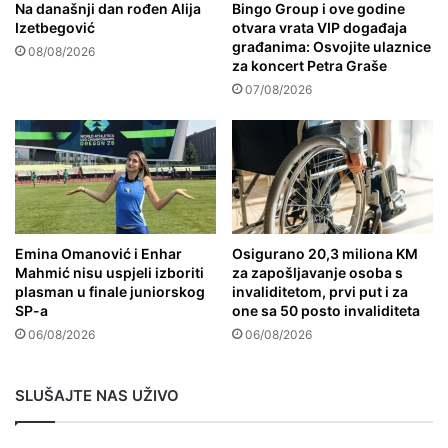
Na današnji dan rođen Alija
Bingo Group i ove godine
Izetbegović
otvara vrata VIP događaja
građanima: Osvojite ulaznice
08/08/2026
za koncert Petra Graše
07/08/2026
Emina Omanović i Enhar
Osigurano 20,3 miliona KM
Mahmić nisu uspjeli izboriti
za zapošljavanje osoba s
plasman u finale juniorskog
invaliditetom, prvi put i za
SP-a
one sa 50 posto invaliditeta
06/08/2026
06/08/2026
SLUŠAJTE NAS UŽIVO