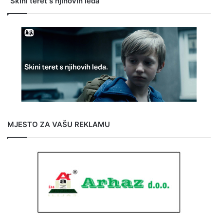
“Skini teret s njihovih leđa”
MJESTO ZA VAŠU REKLAMU