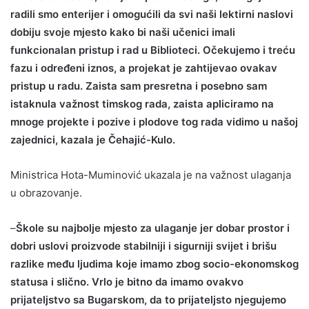
radili smo enterijer i omogućili da svi naši lektirni naslovi
dobiju svoje mjesto kako bi naši učenici imali
funkcionalan pristup i rad u Biblioteci. Očekujemo i treću
fazu i određeni iznos, a projekat je zahtijevao ovakav
pristup u radu. Zaista sam presretna i posebno sam
istaknula važnost timskog rada, zaista apliciramo na
mnoge projekte i pozive i plodove tog rada vidimo u našoj
zajednici, kazala je Čehajić-Kulo.
Ministrica Hota-Muminović ukazala je na važnost ulaganja
u obrazovanje.
–
Škole su najbolje mjesto za ulaganje jer dobar prostor i
dobri uslovi proizvode stabilniji i sigurniji svijet i brišu
razlike među ljudima koje imamo zbog socio-ekonomskog
statusa i slično. Vrlo je bitno da imamo ovakvo
prijateljstvo sa Bugarskom, da to prijateljsto njegujemo