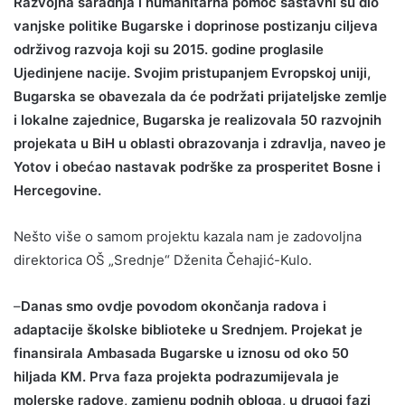
Razvojna saradnja i humanitarna pomoć sastavni su dio
vanjske politike Bugarske i doprinose postizanju ciljeva
održivog razvoja koji su 2015. godine proglasile
Ujedinjene nacije. Svojim pristupanjem Evropskoj uniji,
Bugarska se obavezala da će podržati prijateljske zemlje
i lokalne zajednice, Bugarska je realizovala 50 razvojnih
projekata u BiH u oblasti obrazovanja i zdravlja, naveo je
Yotov i obećao nastavak podrške za prosperitet Bosne i
Hercegovine.
Nešto više o samom projektu kazala nam je zadovoljna
direktorica OŠ „Srednje“ Dženita Čehajić-Kulo.
–
Danas smo ovdje povodom okončanja radova i
adaptacije školske biblioteke u Srednjem. Projekat je
finansirala Ambasada Bugarske u iznosu od oko 50
hiljada KM. Prva faza projekta podrazumijevala je
molerske radove, zamjenu podnih obloga, u drugoj fazi