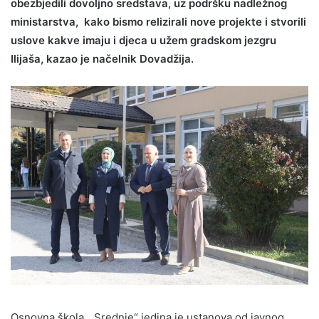
obezbjedili dovoljno sredstava, uz podršku nadležnog
ministarstva, kako bismo relizirali nove projekte i stvorili
uslove kakve imaju i djeca u užem gradskom jezgru
Ilijaša, kazao je načelnik Dovadžija.
Osnovna škola „Srednje“ jedina je ustanova od javnog