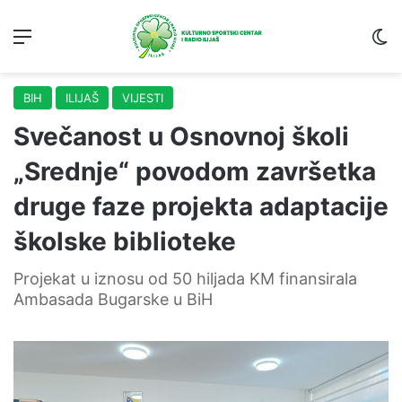
Menu
S
BIH
ILIJAŠ
VIJESTI
Svečanost u Osnovnoj školi
„Srednje“ povodom završetka
druge faze projekta adaptacije
školske biblioteke
Projekat u iznosu od 50 hiljada KM finansirala
Ambasada Bugarske u BiH