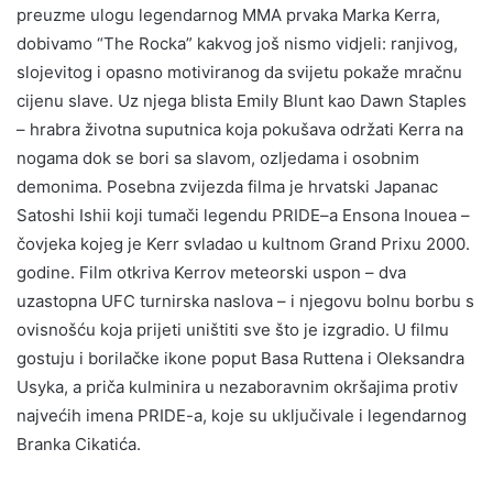
preuzme ulogu legendarnog MMA prvaka Marka Kerra,
dobivamo “The Rocka” kakvog još nismo vidjeli: ranjivog,
slojevitog i opasno motiviranog da svijetu pokaže mračnu
cijenu slave. Uz njega blista Emily Blunt kao Dawn Staples
– hrabra životna suputnica koja pokušava održati Kerra na
nogama dok se bori sa slavom, ozljedama i osobnim
demonima. Posebna zvijezda filma je hrvatski Japanac
Satoshi Ishii koji tumači legendu PRIDE–a Ensona Inouea –
čovjeka kojeg je Kerr svladao u kultnom Grand Prixu 2000.
godine. Film otkriva Kerrov meteorski uspon – dva
uzastopna UFC turnirska naslova – i njegovu bolnu borbu s
ovisnošću koja prijeti uništiti sve što je izgradio. U filmu
gostuju i borilačke ikone poput Basa Ruttena i Oleksandra
Usyka, a priča kulminira u nezaboravnim okršajima protiv
najvećih imena PRIDE-a, koje su uključivale i legendarnog
Branka Cikatića.