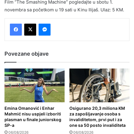
Film “The Smashing Machine” pogledajte u sbotu 1.
novembra sa početkom u 19 sati u Kinu Ilijaš. Ulaz: 5 KM.
Messenger
Povezane objave
Emina Omanović i Enhar
Osigurano 20,3 miliona KM
Mahmić nisu uspjeli izboriti
za zapošljavanje osoba s
plasman u finale juniorskog
invaliditetom, prvi put i za
SP-a
one sa 50 posto invaliditeta
06/08/2026
06/08/2026