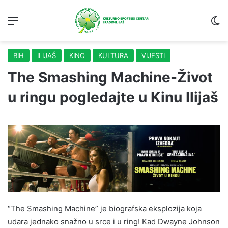
Menu
S
BIH
ILIJAŠ
KINO
KULTURA
VIJESTI
The Smashing Machine-Život
u ringu pogledajte u Kinu Ilijaš
“The Smashing Machine” je biografska eksplozija koja
udara jednako snažno u srce i u ring! Kad Dwayne Johnson