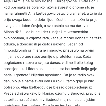
Alije i Armije ne bi bilo Bosne i Hercegovine. Hvala Bogu
kod bošnjaka se polahko razvija svijest o onome što je
nama rahmetli Alija Izetbegović ostavio u amanet, a to je da
prije svega budemo dobri ljudi, čestiti insani…On je prije
svega bio dobar čovjek, a sve ostalo su mu darovi od
Allaha dž.š. – da bude lider u najtežim vremenskim
okolnostima, u vrijeme rata, kada je morao donositi najteže
odluke, a donosio ih je čisto i iskreno. Jedan od
mnogobrojnih primjera je i njegovo prisustvo na prvim
linijama odbrane naše zemlje u proteklom ratu. Kada
pogledamo ratove u svijetu danas, vidimo li bilo kojeg
predsjednika i lidera na snimcima sa borbenih linija gdje
padaju granate? Nijedan apsolutno. On je to radio svaki
dan, bio je s nama svaki dan i u rovu i tamo gdje je bilo
potrebno. Alija Izetbegović je bježao obezbjeđenju iz
Predsjedništva kako bi klanjao džumu u Begovoj, pravio je
autoritet na suštinskim vrijednostima, ne na policijskim
pratnjama, kordonima…Zato je nužno i potrebno danas