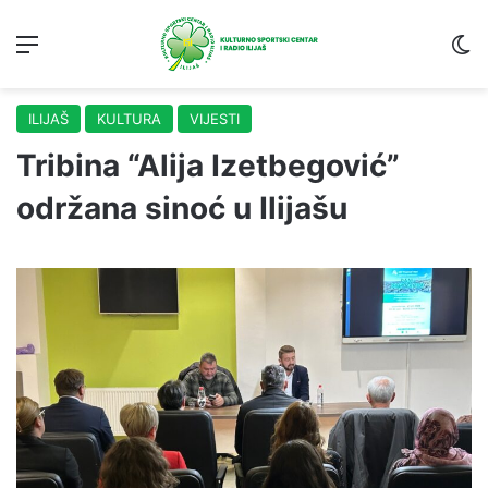
Menu
S
ILIJAŠ
KULTURA
VIJESTI
Tribina “Alija Izetbegović”
održana sinoć u Ilijašu