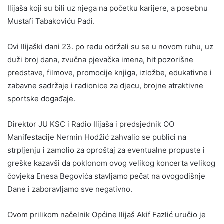
Ilijaša koji su bili uz njega na početku karijere, a posebnu
Mustafi Tabakoviću Padi.
Ovi Ilijaški dani 23. po redu održali su se u novom ruhu, uz
duži broj dana, zvučna pjevačka imena, hit pozorišne
predstave, filmove, promocije knjiga, izložbe, edukativne i
zabavne sadržaje i radionice za djecu, brojne atraktivne
sportske događaje.
Direktor JU KSC i Radio Ilijaša i predsjednik OO
Manifestacije Nermin Hodžić zahvalio se publici na
strpljenju i zamolio za oproštaj za eventualne propuste i
greške kazavši da poklonom ovog velikog koncerta velikog
čovjeka Enesa Begovića stavljamo pečat na ovogodišnje
Dane i zaboravljamo sve negativno.
Ovom prilikom načelnik Općine Ilijaš Akif Fazlić uručio je