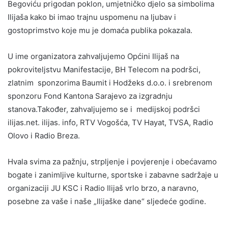
Begoviću prigodan poklon, umjetničko djelo sa simbolima
Ilijaša kako bi imao trajnu uspomenu na ljubav i
gostoprimstvo koje mu je domaća publika pokazala.
U ime organizatora zahvaljujemo Općini Ilijaš na
pokroviteljstvu Manifestacije, BH Telecom na podršci,
zlatnim sponzorima Baumit i Hodžeks d.o.o. i srebrenom
sponzoru Fond Kantona Sarajevo za izgradnju
stanova.Također, zahvaljujemo se i medijskoj podršci
ilijas.net. ilijas. info, RTV Vogošća, TV Hayat, TVSA, Radio
Olovo i Radio Breza.
Hvala svima za pažnju, strpljenje i povjerenje i obećavamo
bogate i zanimljive kulturne, sportske i zabavne sadržaje u
organizaciji JU KSC i Radio Ilijaš vrlo brzo, a naravno,
posebne za vaše i naše „Ilijaške dane“ sljedeće godine.