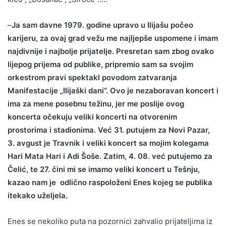
–
Ja sam davne 1979. godine upravo u Ilijašu počeo
karijeru, za ovaj grad vežu me najljepše uspomene i imam
najdivnije i najbolje prijatelje. Presretan sam zbog ovako
lijepog prijema od publike, pripremio sam sa svojim
orkestrom pravi spektakl povodom zatvaranja
Manifestacije „Ilijaški dani“. Ovo je nezaboravan koncert i
ima za mene posebnu težinu, jer me poslije ovog
koncerta očekuju veliki koncerti na otvorenim
prostorima i stadionima. Već 31. putujem za Novi Pazar,
3. avgust je Travnik i veliki koncert sa mojim kolegama
Hari Mata Hari i Adi Šoše. Zatim, 4. 08. već putujemo za
Čelić, te 27. čini mi se imamo veliki koncert u Tešnju,
kazao nam je odlično raspoloženi
Enes kojeg se publika
itekako uželjela.
Enes se nekoliko puta na pozornici zahvalio prijateljima iz