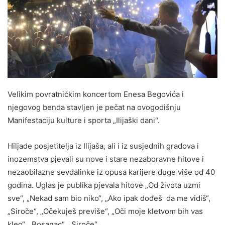
Velikim povratničkim koncertom Enesa Begovića i
njegovog benda stavljen je pečat na ovogodišnju
Manifestaciju kulture i sporta „Ilijaški dani“.
Hiljade posjetitelja iz Ilijaša, ali i iz susjednih gradova i
inozemstva pjevali su nove i stare nezaboravne hitove i
nezaobilazne sevdalinke iz opusa karijere duge više od 40
godina. Uglas je publika pjevala hitove „Od života uzmi
sve“, „Nekad sam bio niko“, „Ako ipak dođeš da me vidiš“,
„Siroče“, „Očekuješ previše“, „Oči moje kletvom bih vas
kleo“, „Bosanac“, „Siroče“…..