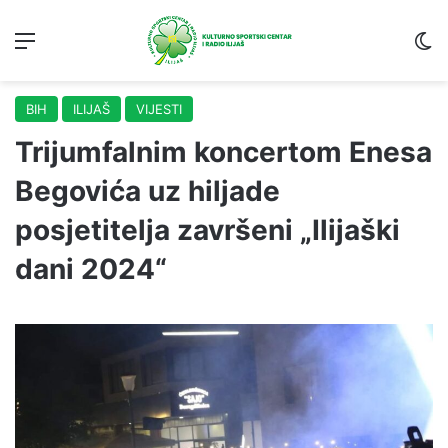
Menu
S
BIH
ILIJAŠ
VIJESTI
Trijumfalnim koncertom Enesa
Begovića uz hiljade
posjetitelja završeni „Ilijaški
dani 2024“