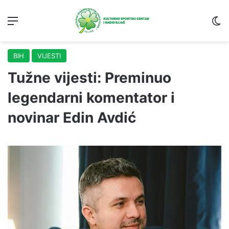
Menu
S
BIH
VIJESTI
Tužne vijesti: Preminuo
legendarni komentator i
novinar Edin Avdić