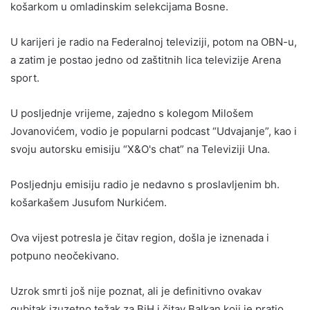
košarkom u omladinskim selekcijama Bosne.
U karijeri je radio na Federalnoj televiziji, potom na OBN-u,
a zatim je postao jedno od zaštitnih lica televizije Arena
sport.
U posljednje vrijeme, zajedno s kolegom Milošem
Jovanovićem, vodio je popularni podcast “Udvajanje”, kao i
svoju autorsku emisiju “X&O's chat” na Televiziji Una.
Posljednju emisiju radio je nedavno s proslavljenim bh.
košarkašem Jusufom Nurkićem.
Ova vijest potresla je čitav region, došla je iznenada i
potpuno neočekivano.
Uzrok smrti još nije poznat, ali je definitivno ovakav
gubitak izuzetno težak za BiH i čitav Balkan koji je pratio