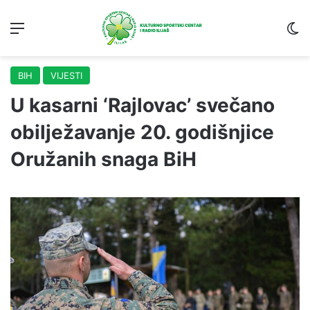
Menu
S
BIH
VIJESTI
U kasarni ‘Rajlovac’ svečano
obilježavanje 20. godišnjice
Oružanih snaga BiH